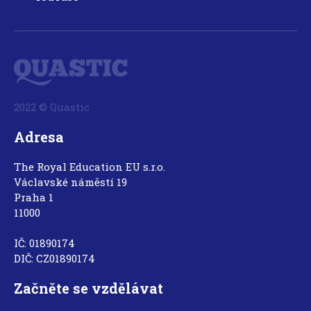
2022 © Quastic
Adresa
The Royal Education EU s.r.o.
Václavské náměstí 19
Praha 1
11000
IČ: 01890174
DIČ: CZ01890174
Začněte se vzdělávat