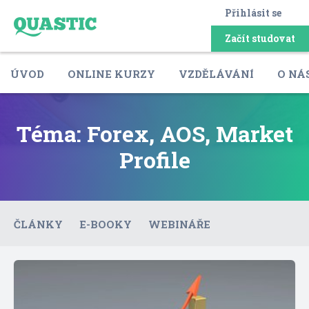
Přihlásit se
Začít studovat
ÚVOD
ONLINE KURZY
VZDĚLÁVÁNÍ
O NÁ
Téma: Forex, AOS, Market
Profile
ČLÁNKY
E-BOOKY
WEBINÁŘE