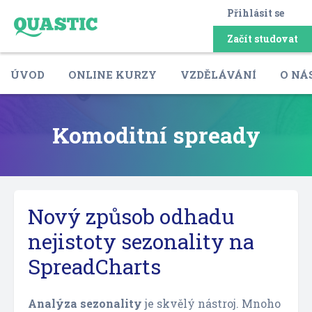
Přihlásit se
Začít studovat
ÚVOD
ONLINE KURZY
VZDĚLÁVÁNÍ
O NÁ
Komoditní spready
Nový způsob odhadu
nejistoty sezonality na
SpreadCharts
Analýza sezonality
je skvělý nástroj. Mnoho