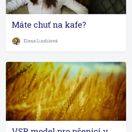
Máte chuť na kafe?
Elena Lindišová
VSR model pro pšenici v