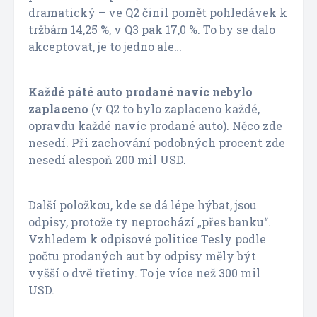
dramatický – ve Q2 činil pomět pohledávek k
tržbám 14,25 %, v Q3 pak 17,0 %. To by se dalo
akceptovat, je to jedno ale…
Každé páté auto prodané navíc nebylo
zaplaceno
(v Q2 to bylo zaplaceno každé,
opravdu každé navíc prodané auto). Něco zde
nesedí. Při zachování podobných procent zde
nesedí alespoň 200 mil USD.
Další položkou, kde se dá lépe hýbat, jsou
odpisy, protože ty neprochází „přes banku“.
Vzhledem k odpisové politice Tesly podle
počtu prodaných aut by odpisy měly být
vyšší o dvě třetiny. To je více než 300 mil
USD.