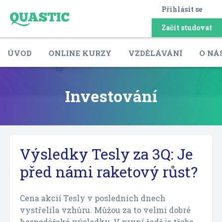
Přihlásit se
Začít studovat
ÚVOD
ONLINE KURZY
VZDĚLÁVÁNÍ
O NÁ
Investování
Výsledky Tesly za 3Q: Je
před námi raketový růst?
Cena akcií Tesly v posledních dnech
vystřelila vzhůru. Můžou za to velmi dobré
hospodářské výsledky. V první řadě je třeba