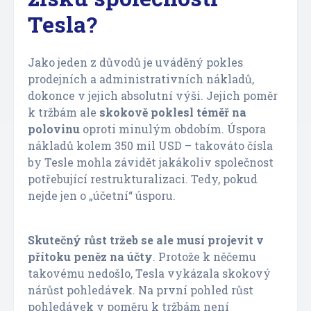
Tesla?
Jako jeden z důvodů je uváděný pokles
prodejních a administrativních nákladů,
dokonce v jejich absolutní výši. Jejich poměr
k tržbám ale
skokově poklesl téměř na
polovinu
oproti minulým obdobím. Úspora
nákladů kolem 350 mil USD – takováto čísla
by Tesle mohla závidět jakákoliv společnost
potřebující restrukturalizaci. Tedy, pokud
nejde jen o „účetní“ úsporu.
Skutečný růst tržeb se ale musí projevit v
přítoku peněz na účty
. Protože k něčemu
takovému nedošlo, Tesla vykázala skokový
nárůst pohledávek. Na první pohled růst
pohledávek v poměru k tržbám není