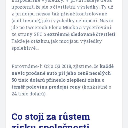
upozornit, že jde o čtvrtletní výsledky. Ty už
z principu nejsou tak přísně kontrolované
(auditované), jako výsledky celoroční. Navíc
jde po tweetech Elona Muska a vyšetřování
ze strany SEC o
extrémně sledované čtvrtletí
.
Takže je otázkou, jak moc jsou výsledky
spolehlivé…
Porovnáme-li Q2 a Q3 2018, zjistíme, že
každé
navíc prodané auto při jeho ceně necelých
50 tisíc dolarů přineslo zlepšení zisku o
téměř polovinu prodejní ceny
(konkrétně o
24 tisíc dolarů).
Co stojí za růstem
zisku společnosti