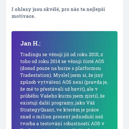
I ohlasy jsou skvělé, pro nás ta nejlepší
motivace.
Jan H.:
Tradingu se věnuji již od roku 2010, z
toho od roku 2014 se věnuji čistě AOS
(dosud pouze na burze s platformou
Tradestation). Myslel jsem si, že jiný
způsob vytváření AOS není (pravda je,
že mě to přestávali už bavit), ale v
průběhu Vašeho kurzu jsem zjistil, že
existují další programy, jako Váš
StrategyQuant, ve kterém je práce
snad o milion procent jednoduší než
tvorba a testování robustnosti AOS v