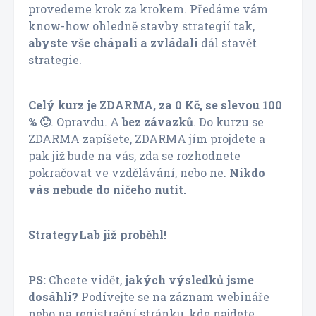
provedeme krok za krokem. Předáme vám
know-how ohledně stavby strategií tak,
abyste vše chápali a zvládali
dál stavět
strategie.
Celý kurz je ZDARMA, za 0 Kč, se slevou 100
% 🙂
. Opravdu. A
bez závazků
. Do kurzu se
ZDARMA zapíšete, ZDARMA jím projdete a
pak již bude na vás, zda se rozhodnete
pokračovat ve vzdělávání, nebo ne.
Nikdo
vás nebude do ničeho nutit.
StrategyLab již proběhl!
PS:
Chcete vidět,
jakých výsledků jsme
dosáhli?
Podívejte se na záznam webináře
nebo na registrační stránku, kde najdete