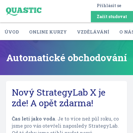
Přihlásit se
Začít studovat
ÚVOD
ONLINE KURZY
VZDĚLÁVÁNÍ
O NÁ
Automatické obchodování
Nový StrategyLab X je
zde! A opět zdarma!
Čas letí jako voda
. Je to více než půl roku, co
jsme pro vás otevřeli naposledy StrategyLab.
Od té doby jsme stihli vydat nový