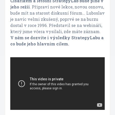
Cisárikem a letošní StrategyLab bude plně v
jeho režii
. Připraví nové lekce, novou osnovu,
bude mít na starost diskusní fórum… Luboslav
je navíc velmi zkušený, poprvé se na burzu
dostal v roce 1996. Představil se na webináři,
který jsme včera vysílali, zde máte záznam.
V něm se dozvíte i výsledky StrategyLabu a
co bude jeho hlavním cílem.