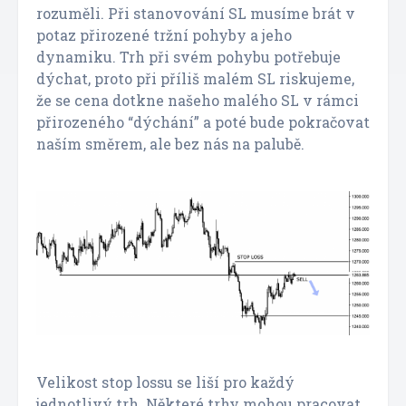
rozuměli. Při stanovování SL musíme brát v
potaz přirozené tržní pohyby a jeho
dynamiku. Trh při svém pohybu potřebuje
dýchat, proto při příliš malém SL riskujeme,
že se cena dotkne našeho malého SL v rámci
přirozeného “dýchání” a poté bude pokračovat
naším směrem, ale bez nás na palubě.
Velikost stop lossu se liší pro každý
jednotlivý trh. Některé trhy mohou pracovat