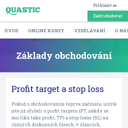
Přihlásit se
Začít studovat
ÚVOD
ONLINE KURZY
VZDĚLÁVÁNÍ
O NÁ
Základy obchodování
Profit target a stop loss
Pokud s obchodováním teprve začínáte, určitě
jste již slyšeli o profit targetu (PT, někdy se
mu říká take profit, TP) a stop lossu (SL) na
různých diskuzních fórech, v článcích,