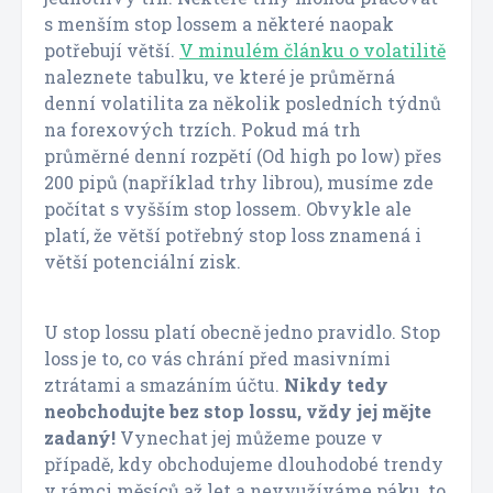
s menším stop lossem a některé naopak
potřebují větší.
V minulém článku o volatilitě
naleznete tabulku, ve které je průměrná
denní volatilita za několik posledních týdnů
na forexových trzích. Pokud má trh
průměrné denní rozpětí (Od high po low) přes
200 pipů (například trhy librou), musíme zde
počítat s vyšším stop lossem. Obvykle ale
platí, že větší potřebný stop loss znamená i
větší potenciální zisk.
U stop lossu platí obecně jedno pravidlo. Stop
loss je to, co vás chrání před masivními
ztrátami a smazáním účtu.
Nikdy tedy
neobchodujte bez stop lossu, vždy jej mějte
zadaný!
Vynechat jej můžeme pouze v
případě, kdy obchodujeme dlouhodobé trendy
v rámci měsíců až let a nevyužíváme páku, to