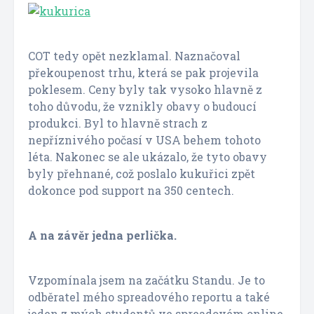
COT tedy opět nezklamal. Naznačoval
překoupenost trhu, která se pak projevila
poklesem. Ceny byly tak vysoko hlavně z
toho důvodu, že vznikly obavy o budoucí
produkci. Byl to hlavně strach z
nepříznivého počasí v USA behem tohoto
léta. Nakonec se ale ukázalo, že tyto obavy
byly přehnané, což poslalo kukuřici zpět
dokonce pod support na 350 centech.
A na závěr jedna perlička.
Vzpomínala jsem na začátku Standu. Je to
odběratel mého spreadového reportu a také
jeden z mých studentů ve spreadovém online