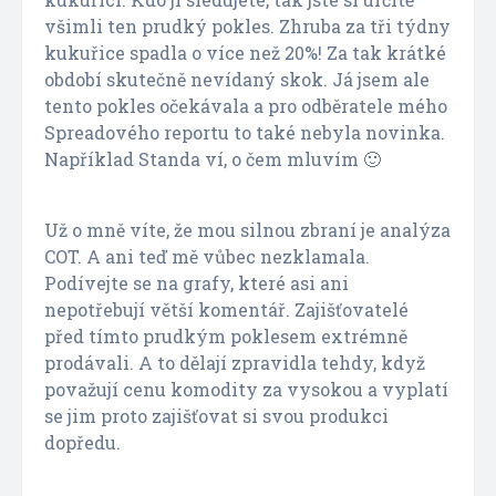
všimli ten prudký pokles. Zhruba za tři týdny
kukuřice spadla o více než 20%! Za tak krátké
období skutečně nevídaný skok. Já jsem ale
tento pokles očekávala a pro odběratele mého
Spreadového reportu to také nebyla novinka.
Například Standa ví, o čem mluvím 🙂
Už o mně víte, že mou silnou zbraní je analýza
COT. A ani teď mě vůbec nezklamala.
Podívejte se na grafy, které asi ani
nepotřebují větší komentář. Zajišťovatelé
před tímto prudkým poklesem extrémně
prodávali. A to dělají zpravidla tehdy, když
považují cenu komodity za vysokou a vyplatí
se jim proto zajišťovat si svou produkci
dopředu.