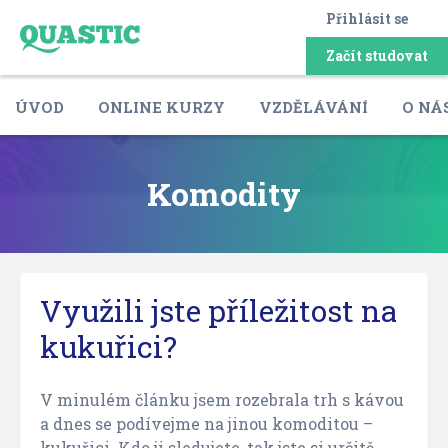
Přihlásit se
Začít studovat
ÚVOD
ONLINE KURZY
VZDĚLÁVÁNÍ
O NÁ
Komodity
Využili jste příležitost na
kukuřici?
V minulém článku jsem rozebrala trh s kávou
a dnes se podívejme na jinou komoditou –
kukuřici. Kdo ji sledujete, tak jste si určitě