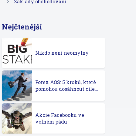
Základy obchodování
Nejčtenější
Nikdo není neomylný
Forex AOS: 5 kroků, které
pomohou dosáhnout cíle…
Akcie Facebooku ve
volném pádu