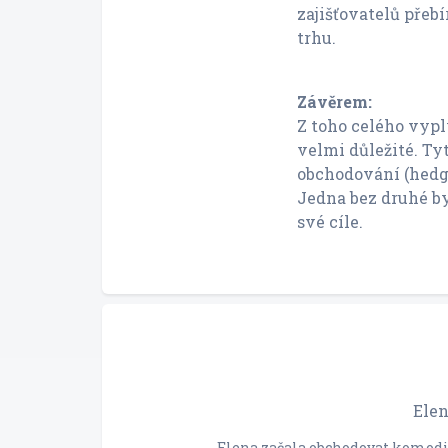
zajišťovatelů přebí
trhu.
Závěrem:
Z toho celého vypl
velmi důležité. Ty
obchodování (hedgi
Jedna bez druhé b
své cíle.
Elen
Elena začala obchodovat komodit