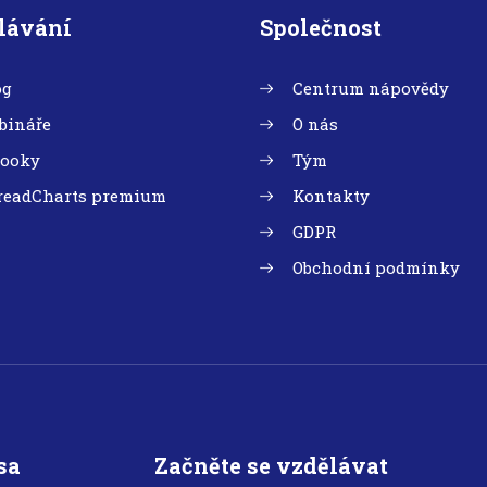
lávání
Společnost
og
Centrum nápovědy
bináře
O nás
booky
Tým
readCharts premium
Kontakty
GDPR
Obchodní podmínky
sa
Začněte se vzdělávat