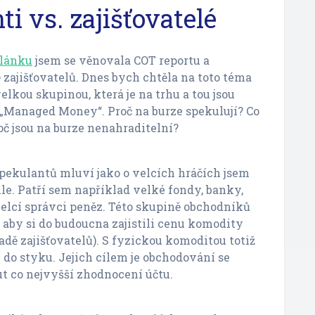
i vs. zajišťovatelé
článku
jsem se věnovala COT reportu a
zajišťovatelů. Dnes bych chtěla na toto téma
elkou skupinou, která je na trhu a tou jsou
 „Managed Money“. Proč na burze spekulují? Co
proč jsou na burze nenahraditelní?
spekulantů mluví jako o velcích hráčích jsem
e. Patří sem například velké fondy, banky,
elcí správci peněz. Této skupině obchodníků
, aby si do budoucna zajistili cenu komodity
ípadě zajišťovatelů). S fyzickou komoditou totiž
 do styku. Jejich cílem je obchodování se
 co nejvyšší zhodnocení účtu.