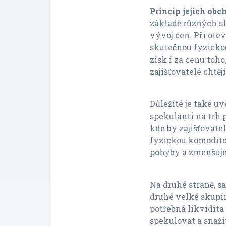
Princip jejich ob
základě různých sl
vývoj cen. Při ote
skutečnou fyzickou
zisk i za cenu toho
zajišťovatelé chtějí
Důležité je také uv
spekulanti na trh p
kde by zajišťovate
fyzickou komodito
pohyby a zmenšuje
Na druhé straně, s
druhé velké skupin
potřebná likvidita
spekulovat a snažit