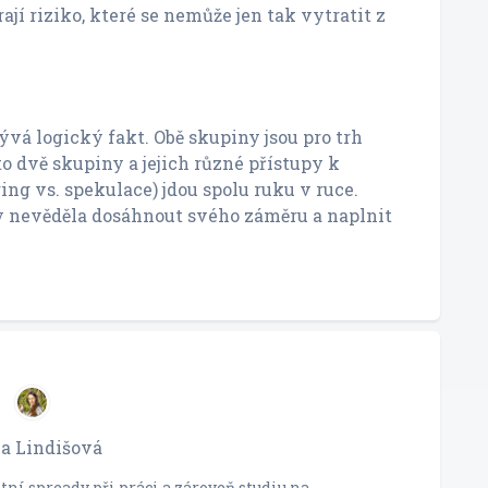
rají riziko, které se nemůže jen tak vytratit z
ývá logický fakt. Obě skupiny jsou pro trh
to dvě skupiny a jejich různé přístupy k
ng vs. spekulace) jdou spolu ruku v ruce.
y nevěděla dosáhnout svého záměru a naplnit
a Lindišová
ní spready při práci a zároveň studiu na