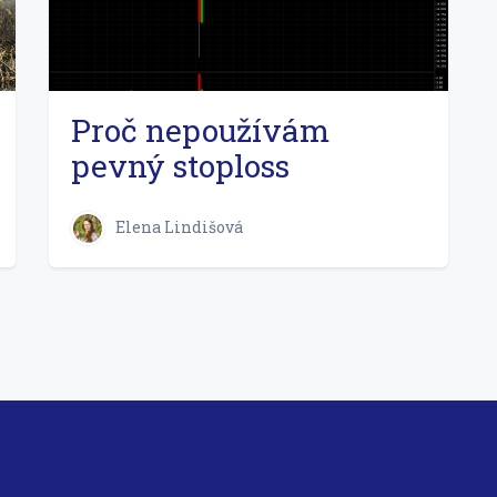
Proč nepoužívám
pevný stoploss
Elena Lindišová