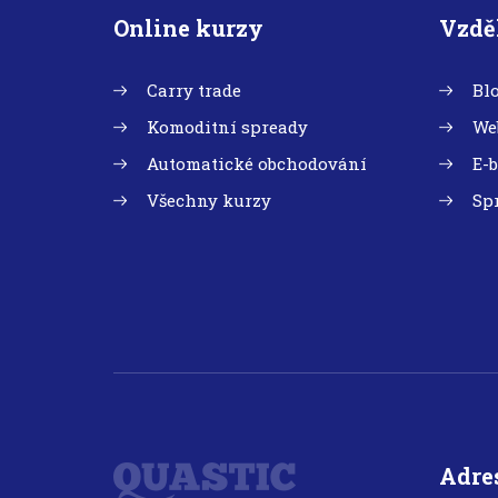
Online kurzy
Vzdě
Carry trade
Bl
Komoditní spready
We
Automatické obchodování
E-
Všechny kurzy
Sp
Adre