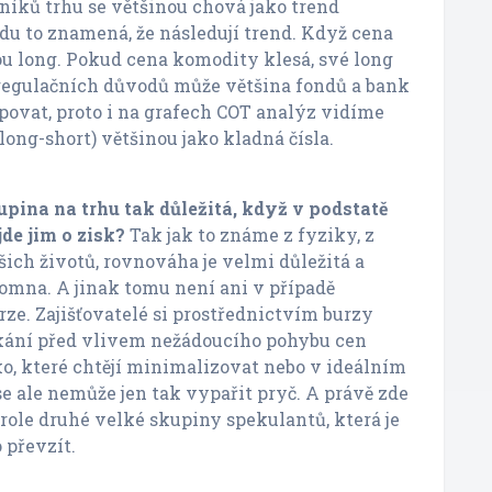
níků trhu se většinou chová jako trend
adu to znamená, že následují trend. Když cena
ou long. Pokud cena komodity klesá, své long
 regulačních důvodů může většina fondů a bank
ovat, proto i na grafech COT analýz vidíme
 (long-short) většinou jako kladná čísla.
kupina na trhu tak důležitá, když v podstatě
jde jim o zisk?
Tak jak to známe z fyziky, z
šich životů, rovnováha je velmi důležitá a
omna. A jinak tomu není ani v případě
ze. Zajišťovatelé si prostřednictvím burzy
ikání před vlivem nežádoucího pohybu cen
ko, které chtějí minimalizovat nebo v ideálním
se ale nemůže jen tak vypařit pryč. A právě zde
 role druhé velké skupiny spekulantů, která je
 převzít.