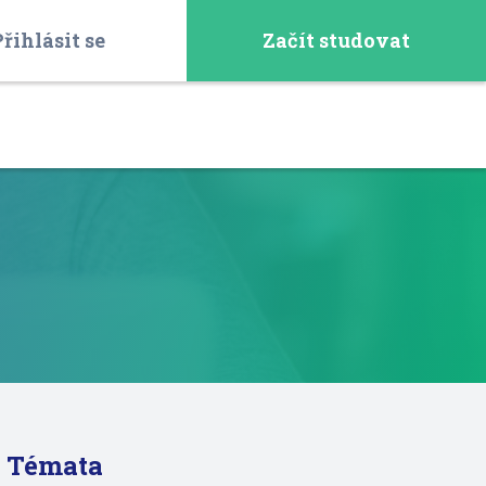
řihlásit se
Začít studovat
Témata