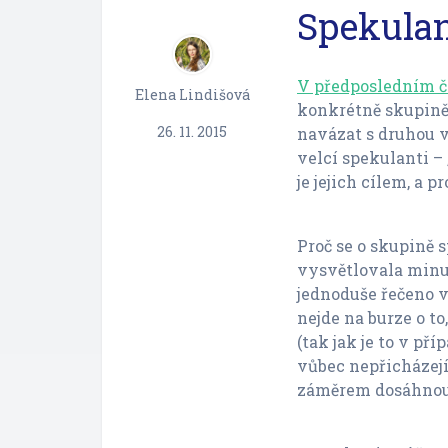
Spekulant
V předposledním 
Elena Lindišová
konkrétně skupině 
26. 11. 2015
navázat s druhou v
velcí spekulanti –
je jejich cílem, a 
Proč se o skupině 
vysvětlovala minul
jednoduše řečeno v
nejde na burze o to
(tak jak je to v př
vůbec nepřicházejí
záměrem dosáhnout