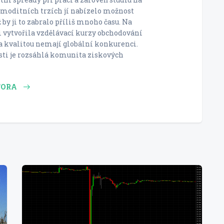
moditních trzích jí nabízelo možnost
 by ji to zabralo příliš mnoho času. Na
i vytvořila vzdělávací kurzy obchodování
 kvalitou nemají globální konkurenci.
sti je rozsáhlá komunita ziskových
TORA