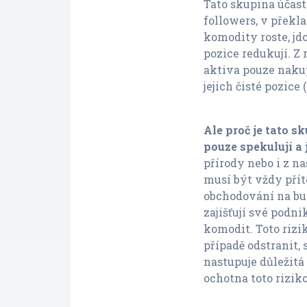
Tato skupina účast
followers, v překl
komodity roste, jd
pozice redukují. Z
aktiva pouze nakup
jejich čisté pozice
Ale proč je tato s
pouze spekulují a 
přírody nebo i z na
musí být vždy přít
obchodování na bur
zajišťují své podn
komodit. Toto rizi
případě odstranit, 
nastupuje důležitá
ochotna toto riziko