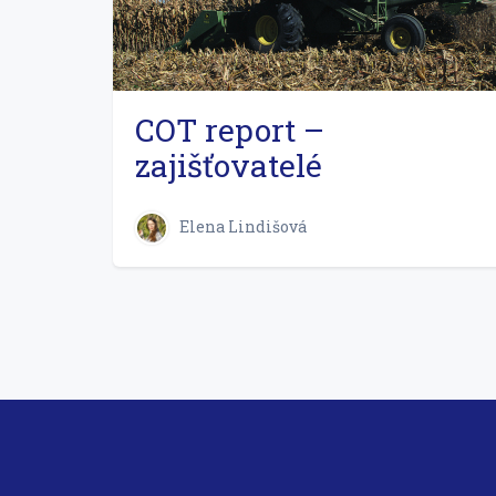
COT report –
zajišťovatelé
Elena Lindišová