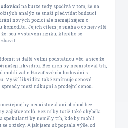
chodování
na burze tedy spočívá v tom, že na
ožitých analýz se snaží předvídat budoucí
vírání nových pozici ale nemají zájem o
 komoditu. Jejich cílem je snaha o co nejvyšší
, že jsou vystaveni riziku, kterého se
 zbavit.
ědomit si další velmi podstatnou věc, a sice že
řinášejí likviditu. Bez nich by neexistoval trh,
lé mohli zahedžovať své obchodování s
u. Vyšší likvidita také zmírňuje cenové
 spready mezi nákupní a prodejní cenou.
amozřejmě by neexistoval ani obchod bez
y zajišťovatelů. Bez ní by totiž také chyběla
 a spekulanti by neměly trh, kde by mohli
 se o zisky. A jak jsem už popsala výše, od