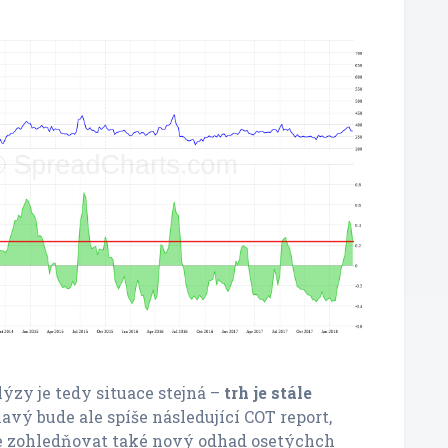
ýzy je tedy situace stejná –
trh je stále
mavý bude ale spíše následující COT report,
de zohledňovat také nový odhad osetýchch