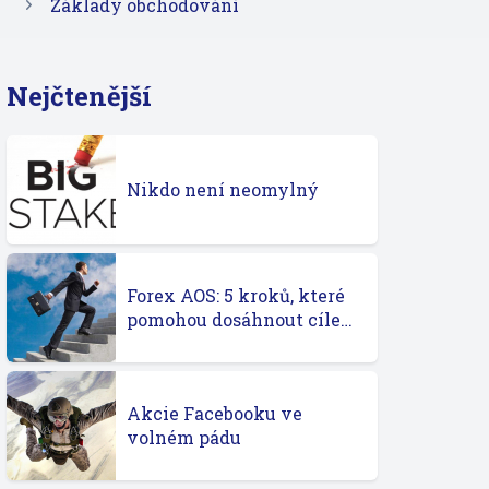
Základy obchodování
Nejčtenější
Nikdo není neomylný
Forex AOS: 5 kroků, které
pomohou dosáhnout cíle…
Akcie Facebooku ve
volném pádu