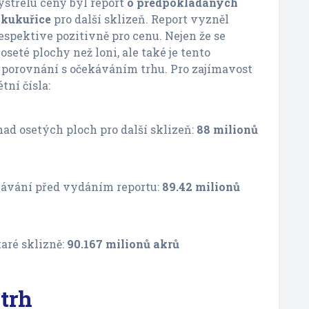
střelu ceny byl report
o předpokládaných
 kukuřice
pro další sklizeň. Report vyzněl
espektive pozitivně pro cenu. Nejen že se
seté plochy než loni, ale také je tento
 porovnání s očekáváním trhu. Pro zajímavost
tní čísla:
ad osetých ploch pro další sklizeň:
88 milionů
ávání před vydáním reportu:
89.42 milionů
taré sklizně:
90.167 milionů akrů
trh