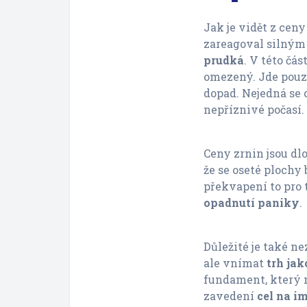
Jak je vidět z cen
zareagoval silným 
prudká
. V této čá
omezený. Jde pouz
dopad. Nejedná se o
nepříznivé počasí.
Ceny zrnin jsou dl
že se oseté plochy
překvapení to pro 
opadnutí paniky
.
Důležité je také n
ale vnímat
trh jak
fundament, který 
zavedení
cel na i