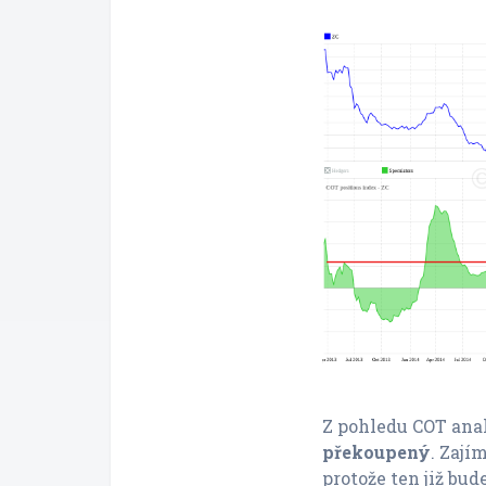
Z pohledu COT anal
překoupený
. Zají
protože ten již bu