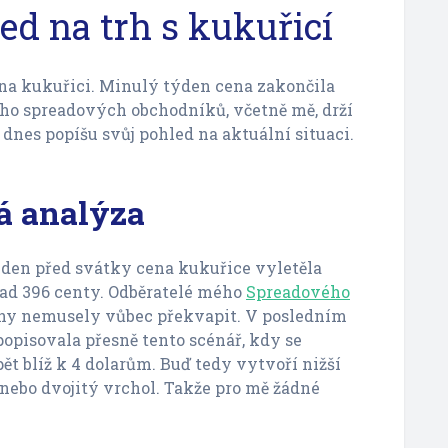
ed na trh s kukuřicí
na kukuřici. Minulý týden cena zakončila
ho spreadových obchodníků, včetně mě, drží
 dnes popíšu svůj pohled na aktuální situaci.
á analýza
 den před svátky cena kukuřice vyletěla
nad 396 centy. Odběratelé mého
Spreadového
eny nemusely vůbec překvapit. V posledním
popisovala přesně tento scénář, kdy se
ět blíž k 4 dolarům. Buď tedy vytvoří nižší
ebo dvojitý vrchol. Takže pro mě žádné