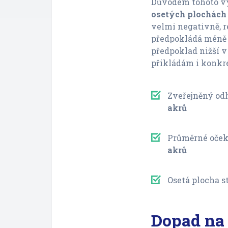
Důvodem tohoto vý
osetých plochách
velmi negativně, r
předpokládá méně o
předpoklad nižší v
přikládám i konkré
Zveřejněný odh
akrů
Průměrné oček
akrů
Osetá plocha s
Dopad na 