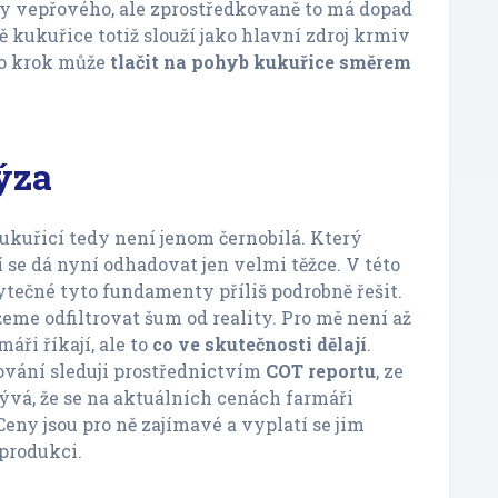
y vepřového, ale zprostředkovaně to má dopad
ě kukuřice totiž slouží jako hlavní zdroj krmiv
to krok může
tlačit na pohyb kukuřice směrem
ýza
kukuřicí tedy není jenom černobílá. Který
se dá nyní odhadovat jen velmi těžce. V této
bytečné tyto fundamenty příliš podrobně řešit.
me odfiltrovat šum od reality. Pro mě není až
máři říkají, ale to
co ve skutečnosti dělají
.
ování sleduji prostřednictvím
COT reportu
, ze
ývá, že se na aktuálních cenách farmáři
Ceny jsou pro ně zajímavé a vyplatí se jim
 produkci.