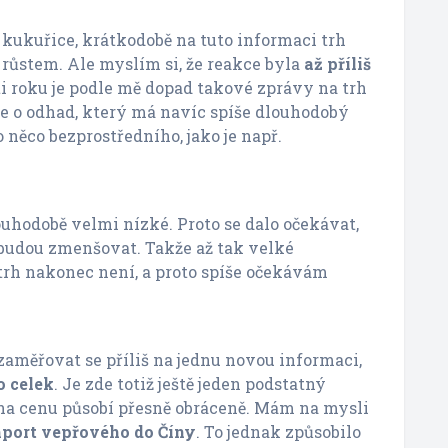
y kukuřice, krátkodobě na tuto informaci trh
růstem. Ale myslím si, že reakce byla
až příliš
sti roku je podle mě dopad takové zprávy na trh
e o odhad, který má navíc spíše dlouhodobý
 něco bezprostředního, jako je např.
ouhodobě velmi nízké. Proto se dalo očekávat,
 budou zmenšovat. Takže až tak velké
trh nakonec není, a proto spíše očekávám
ezaměřovat se příliš na jednu novou informaci,
o celek
. Je zde totiž ještě jeden podstatný
na cenu působí přesně obráceně. Mám na mysli
mport vepřového do Číny
. To jednak způsobilo