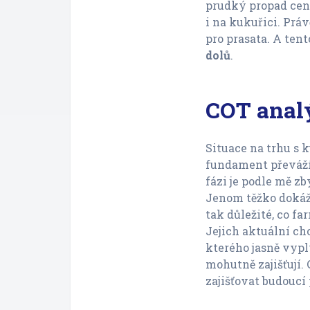
prudký propad cen
i na kukuřici. Práv
pro prasata. A ten
dolů
.
COT anal
Situace na trhu s 
fundament převáží 
fázi je podle mě z
Jenom těžko dokáže
tak důležité, co far
Jejich aktuální ch
kterého jasně vypl
mohutně zajišťují. 
zajišťovat budoucí