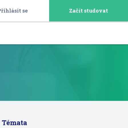
řihlásit se
Začít studovat
Témata