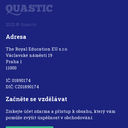
2022 © Quastic
Adresa
The Royal Education EU s.r.o.
Václavské náměstí 19
Praha 1
11000
IČ: 01890174
DIČ: CZ01890174
Začněte se vzdělávat
Získejte účet zdarma a přístup k obsahu, který vám
pomůže zvýšit úspěšnost v obchodování.