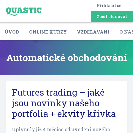
Přihlásit se
Začít studovat
ÚVOD
ONLINE KURZY
VZDĚLÁVÁNÍ
O NÁ
Automatické obchodování
Futures trading – jaké
jsou novinky našeho
portfolia + ekvity křivka
Uplynuly již 4 měsíce od uvedení nového