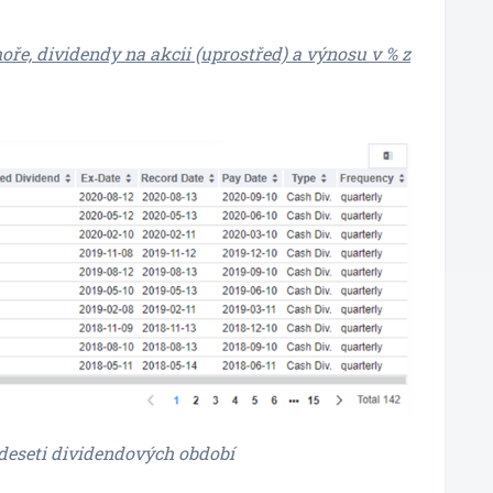
oře, dividendy na akcii (uprostřed) a výnosu v % z
deseti dividendových období