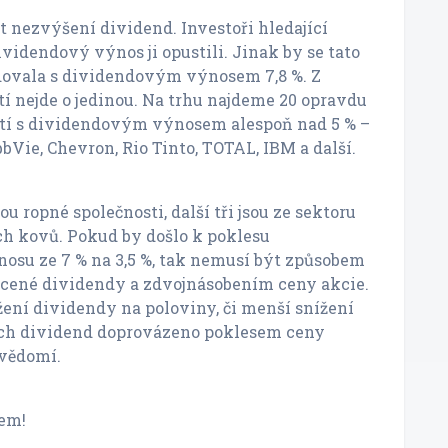
ět nezvýšení dividend. Investoři hledající
ividendový výnos ji opustili. Jinak by se tato
dovala s dividendovým výnosem 7,8 %. Z
í nejde o jedinou. Na trhu najdeme 20 opravdu
tí s dividendovým výnosem alespoň nad 5 % –
bVie, Chevron, Rio Tinto, TOTAL, IBM a další.
ou ropné společnosti, další tři jsou ze sektoru
h kovů. Pokud by došlo k poklesu
osu ze 7 % na 3,5 %, tak nemusí být způsobem
ené dividendy a zdvojnásobením ceny akcie.
ížení dividendy na poloviny, či menší snížení
ch dividend doprovázeno poklesem ceny
 vědomí.
mem!