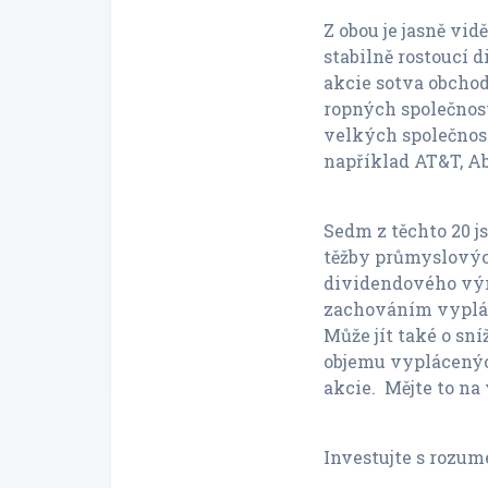
Z obou je jasně vid
stabilně rostoucí d
akcie sotva obcho
ropných společnost
velkých společnos
například AT&T, Ab
Sedm z těchto 20 js
těžby průmyslovýc
dividendového výn
zachováním vyplác
Může jít také o sn
objemu vyplácený
akcie. Mějte to na
Investujte s rozu