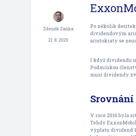
ExxonMob
Po několik desítek
Zdeněk Zaňka
dividendovým arist
21. 8. 2020
aristokraty se neu
I když dividendu ne
Podmínkou členství
musí dividendy zvy
Srovnání 
V roce 2016 byla si
Tehdy ExxonMobil p
výplatu dividend 1