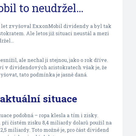
il to neudržel…
 let zvyšoval ExxonMobil dividendy a byl tak
okratem. Ale letos již situaci neustál a mezi
držel…
snížil, ale nechal ji stejnou, jako o rok dříve.
 v dividendových aristokratech však je, že
šovat, tato podmínka je jasně daná.
aktuální situace
tuace podobná – ropa klesla a tím i zisky.
ři čistém zisku 8,4 miliardy dolarů použil na
2,5 miliardy. Toto možné je, pro část dividend