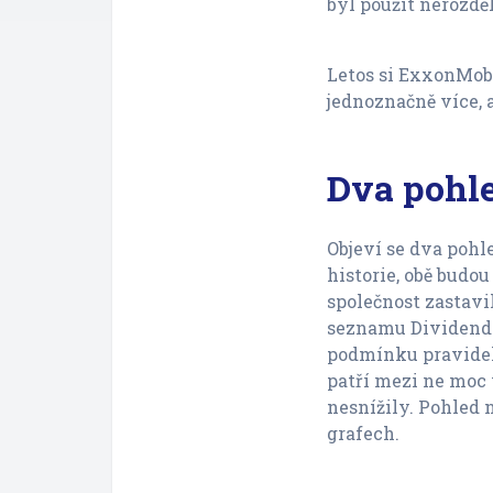
byl použít nerozdě
Letos si ExxonMobi
jednoznačně více, a
Dva pohle
Objeví se dva pohl
historie, obě budo
společnost zastavi
seznamu Dividendo
podmínku pravidel
patří mezi ne moc 
nesnížily. Pohled 
grafech.