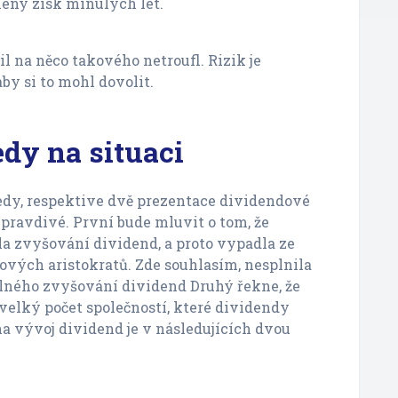
lený zisk minulých let.
l na něco takového netroufl. Rizik je
by si to mohl dovolit.
dy na situaci
edy, respektive dvě prezentace dividendové
u pravdivé. První bude mluvit o tom, že
la zvyšování dividend, a proto vypadla ze
vých aristokratů. Zde souhlasím, nesplnila
ného zvyšování dividend Druhý řekne, že
velký počet společností, které dividendy
na vývoj dividend je v následujících dvou