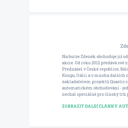
Zd
Na burze Zdeněk obchoduje již od 
akcie. Od roku 2012 předává své 
Přednášel v České republice, Běl
Kongu, Itálii a v mnoha dalších 
zakladatelem projektů Quastic.cz
automatickém obchodování - jedn
nechal speciálně pro čínský trh p
ZOBRAZIT DALŠÍ ČLÁNKY AU