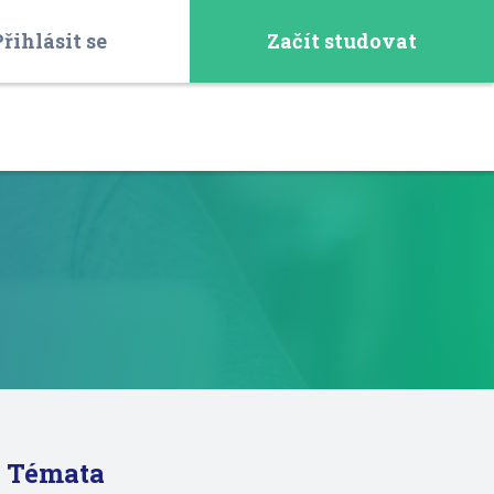
řihlásit se
Začít studovat
Témata