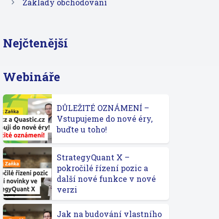
Základy obchodování
Nejčtenější
Webináře
DŮLEŽITÉ OZNÁMENÍ –
Vstupujeme do nové éry,
buďte u toho!
StrategyQuant X –
pokročilé řízení pozic a
další nové funkce v nové
verzi
Jak na budování vlastního