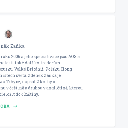
eněk Zaňka
roku 2006 a jeho specializace jsou AOS a
znalosti také dalším traderům.
orusku, Velké Británii, Polsku, Hong
místech světa. Zdeněk Zaňka je
 a Trhy.cz, napsal 2 knihy o
u v češtině a druhou v angličtině, kterou
řeložit do čínštiny.
TORA