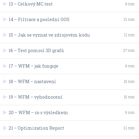
13 – Celkový MC test
6 min
14 – Filtrace a poslední OOS
13 min
15 – Jak se vyznat ve zdrojovém kódu
11 min
16 – Test pomocí 3D grafů
37 min
17 – WFM – jak funguje
6 min
18 – WFM – nastavení
15 min
19 – WFM – vyhodnocení
15 min
20 – WFM – co s výsledkem
9 min
21 – Optimization Report
21 min