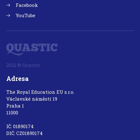
Facebook
YouTube
2022 © Quastic
Adresa
The Royal Education EU s.r.o.
Václavské náměstí 19
Praha 1
11000
IČ: 01890174
DIČ: CZ01890174