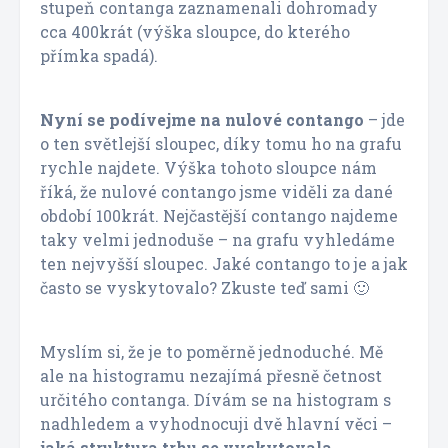
stupeň contanga zaznamenali dohromady
cca 400krát (výška sloupce, do kterého
přímka spadá).
Nyní se podívejme na nulové contango
– jde
o ten světlejší sloupec, díky tomu ho na grafu
rychle najdete. Výška tohoto sloupce nám
říká, že nulové contango jsme viděli za dané
období 100krát. Nejčastější contango najdeme
taky velmi jednoduše – na grafu vyhledáme
ten nejvyšší sloupec. Jaké contango to je a jak
často se vyskytovalo? Zkuste teď sami 🙂
Myslím si, že je to poměrně jednoduché. Mě
ale na histogramu nezajímá přesně četnost
určitého contanga. Dívám se na histogram s
nadhledem a vyhodnocuji dvě hlavní věci –
jaká struktura trhu se vyskytovala