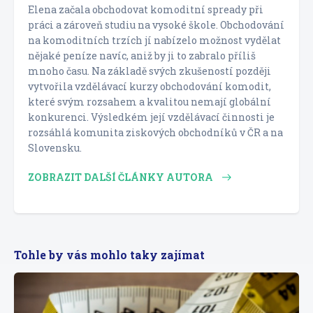
Elena začala obchodovat komoditní spready při
práci a zároveň studiu na vysoké škole. Obchodování
na komoditních trzích jí nabízelo možnost vydělat
nějaké peníze navíc, aniž by ji to zabralo příliš
mnoho času. Na základě svých zkušeností později
vytvořila vzdělávací kurzy obchodování komodit,
které svým rozsahem a kvalitou nemají globální
konkurenci. Výsledkém její vzdělávací činnosti je
rozsáhlá komunita ziskových obchodníků v ČR a na
Slovensku.
ZOBRAZIT DALŠÍ ČLÁNKY AUTORA
Tohle by vás mohlo taky zajímat