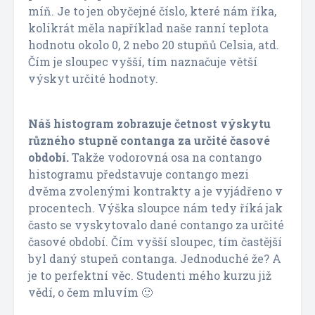
míň. Je to jen obyčejné číslo, které nám říka,
kolikrát měla například naše ranní teplota
hodnotu okolo 0, 2 nebo 20 stupňů Celsia, atd.
Čím je sloupec vyšší, tím naznačuje větší
výskyt určité hodnoty.
Náš histogram zobrazuje četnost výskytu
různého stupně contanga za určité časové
období.
Takže vodorovná osa na contango
histogramu představuje contango mezi
dvěma zvolenými kontrakty a je vyjádřeno v
procentech. Výška sloupce nám tedy říká jak
často se vyskytovalo dané contango za určité
časové období. Čím vyšší sloupec, tím častější
byl daný stupeň contanga. Jednoduché že? A
je to perfektní věc. Studenti mého kurzu již
vědí, o čem mluvím 🙂