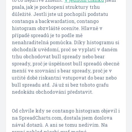
psala, jak je pochopení struktury trhu
důležité. Jestli jste už pochopili podstatu
contanga a backwardation, contango
histogram obzvláště oceníte. Hlavně v
případě spreadů je to podle mě
nenahraditelná pomůcka. Díky histogramu si
obchodník uvědomí, proč se vyplatí v daném
trhu obchodovat bull spready nebo bear
spready, proč je úspěšnost bull spreadů obecně
menší ve srovnání s bear spready, proč je v
určité době riskantní vstupovat do bear nebo
bull spreadu atd. Já už si bez tohoto grafu
nedokážu obchodování představit.
Od chvíle kdy se contango histogram objevil i
na SpreadCharts.com, dostala jsem doslova
nával dotazů. A ani se tomu nedivím. Na
první pohled působí graf možná