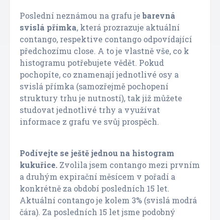
Poslední neznámou na grafu je
barevná
svislá přímka
, která prozrazuje aktuální
contango, respektive contango odpovídající
předchozímu close. A to je vlastně vše, co k
histogramu potřebujete vědět. Pokud
pochopíte, co znamenají jednotlivé osy a
svislá přímka (samozřejmě pochopení
struktury trhu je nutností), tak již můžete
studovat jednotlivé trhy a využívat
informace z grafu ve svůj prospěch.
Podívejte se ještě jednou na histogram
kukuřice.
Zvolila jsem contango mezi prvním
a druhým expirační měsícem v pořadí a
konkrétně za období posledních 15 let.
Aktuální contango je kolem 3% (svislá modrá
čára). Za posledních 15 let jsme podobný