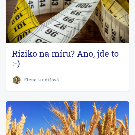
Riziko na míru? Ano, jde to
:-)
Elena Lindišová