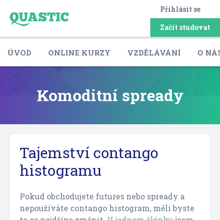
Přihlásit se
Začít studovat
ÚVOD
ONLINE KURZY
VZDĚLÁVÁNÍ
O NÁ
Komoditní spready
Tajemství contango
histogramu
Pokud obchodujete futures nebo spready a
nepoužíváte contango histogram, měli byste
to co nejdříve změnit.
V jednom článku
jsem