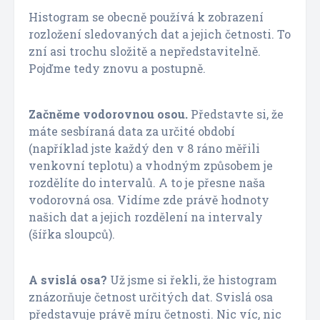
Histogram se obecně používá k zobrazení
rozložení sledovaných dat a jejich četnosti. To
zní asi trochu složitě a nepředstavitelně.
Pojďme tedy znovu a postupně.
Začněme vodorovnou osou.
Představte si, že
máte sesbíraná data za určité období
(například jste každý den v 8 ráno měřili
venkovní teplotu) a vhodným způsobem je
rozdělíte do intervalů. A to je přesne naša
vodorovná osa. Vidíme zde právě hodnoty
našich dat a jejich rozdělení na intervaly
(šířka sloupců).
A svislá osa?
Už jsme si řekli, že histogram
znázorňuje četnost určitých dat. Svislá osa
představuje právě míru četnosti. Nic víc, nic