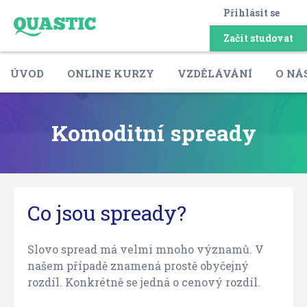
Přihlásit se
Začít studovat
ÚVOD
ONLINE KURZY
VZDĚLÁVÁNÍ
O NÁ
Komoditní spready
Co jsou spready?
Slovo spread má velmi mnoho významů. V
našem případě znamená prostě obyčejný
rozdíl. Konkrétně se jedná o cenový rozdíl.