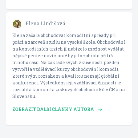
Elena Lindišová
Elena začala obchodovat komoditní spready při
práci a zároveň studiu na vysoké škole. Obchodování
na komoditních trzích jí nabízelo možnost vydělat
nějaké peníze navíc, aniž by ji to zabralo příliš
mnoho času. Na základě svých zkušeností později
vytvořila vzdělávací kurzy obchodování komodit,
které svým rozsahem a kvalitou nemají globální
konkurenci. Výsledkém její vzdělávací činnosti je
rozsáhlá komunita ziskových obchodníků v ČR a na
Slovensku.
ZOBRAZIT DALŠÍ ČLÁNKY AUTORA