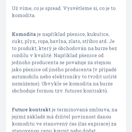
Už víme, co je spread. Vysvětleme si, co je to
komodita.
Komodita
je například pšenice, kukuřice,
cukr, plyn, ropa, bavlna, zlato, stříbro atd. Je
to produkt, který je obchodován na burze bez
rozdílu v kvalitě. Například pšenice od
jednoho producenta se považuje za stejnou
jako pšenice od jiného producenta (v případě
automobilu nebo elektroniky to tvrdit určitě
nemůžeme). Obvykle se komodita na burze
obchoduje formou tzv. futures kontraktů.
Future kontrakt
je termínovaná smlouva, na
jejímž základě má držitel povinnost danou
komoditu ve stanovený čas (čas expirace) za
stanovenou cenu koupit nebo dodat.