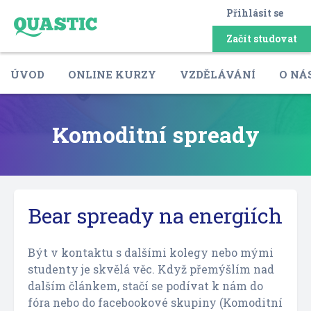
Přihlásit se
Začít studovat
ÚVOD
ONLINE KURZY
VZDĚLÁVÁNÍ
O NÁ
Komoditní spready
Bear spready na energiích
Být v kontaktu s dalšími kolegy nebo mými
studenty je skvělá věc. Když přemýšlím nad
dalším článkem, stačí se podívat k nám do
fóra nebo do facebookové skupiny (Komoditní