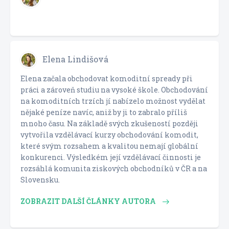
Elena Lindišová
Elena začala obchodovat komoditní spready při
práci a zároveň studiu na vysoké škole. Obchodování
na komoditních trzích jí nabízelo možnost vydělat
nějaké peníze navíc, aniž by ji to zabralo příliš
mnoho času. Na základě svých zkušeností později
vytvořila vzdělávací kurzy obchodování komodit,
které svým rozsahem a kvalitou nemají globální
konkurenci. Výsledkém její vzdělávací činnosti je
rozsáhlá komunita ziskových obchodníků v ČR a na
Slovensku.
ZOBRAZIT DALŠÍ ČLÁNKY AUTORA