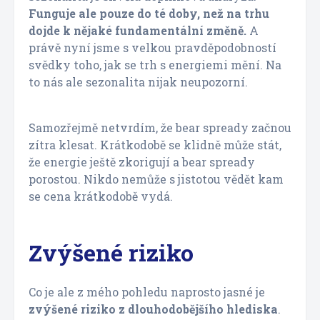
Funguje ale pouze do té doby, než na trhu
dojde k nějaké fundamentální změně.
A
právě nyní jsme s velkou pravděpodobností
svědky toho, jak se trh s energiemi mění. Na
to nás ale sezonalita nijak neupozorní.
Samozřejmě netvrdím, že bear spready začnou
zítra klesat. Krátkodobě se klidně může stát,
že energie ještě zkorigují a bear spready
porostou. Nikdo nemůže s jistotou vědět kam
se cena krátkodobě vydá.
Zvýšené riziko
Co je ale z mého pohledu naprosto jasné je
zvýšené riziko z dlouhodobějšího hlediska
.