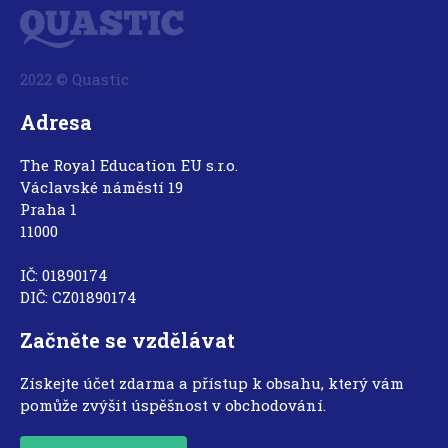
2022 © Quastic
Adresa
The Royal Education EU s.r.o.
Václavské náměstí 19
Praha 1
11000
IČ: 01890174
DIČ: CZ01890174
Začněte se vzdělávat
Získejte účet zdarma a přístup k obsahu, který vám
pomůže zvýšit úspěšnost v obchodování.