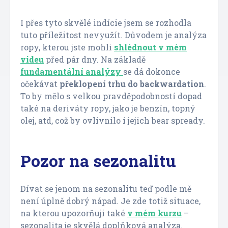
I přes tyto skvělé indície jsem se rozhodla
tuto příležitost nevyužít. Důvodem je analýza
ropy, kterou jste mohli
shlédnout v mém
videu
před pár dny. Na základě
fundamentální analýzy
se dá dokonce
očekávat
překlopení trhu do backwardation
.
To by mělo s velkou pravděpodobností dopad
také na deriváty ropy, jako je benzín, topný
olej, atd, což by ovlivnilo i jejich bear spready.
Pozor na sezonalitu
Dívat se jenom na sezonalitu teď podle mě
není úplně dobrý nápad. Je zde totiž situace,
na kterou upozorňuji také
v mém kurzu
–
sezonalita je skvělá doplňková analýza.