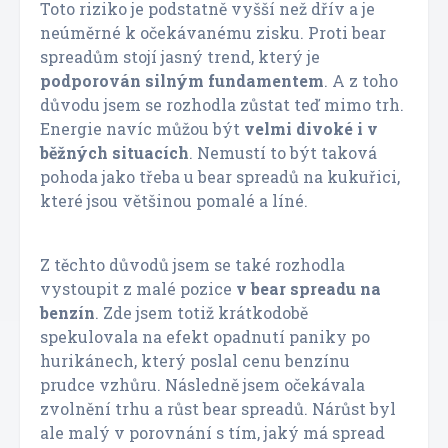
Toto riziko je podstatně vyšší než dřív a je
neúměrné k očekávanému zisku. Proti bear
spreadům stojí jasný trend, který je
podporován silným fundamentem
. A z toho
důvodu jsem se rozhodla zůstat teď mimo trh.
Energie navíc můžou být
velmi divoké i v
běžných situacích
. Nemustí to být taková
pohoda jako třeba u bear spreadů na kukuřici,
které jsou většinou pomalé a líné.
Z těchto důvodů jsem se také rozhodla
vystoupit z malé pozice
v bear spreadu na
benzín
. Zde jsem totiž krátkodobě
spekulovala na efekt opadnutí paniky po
hurikánech, který poslal cenu benzínu
prudce vzhůru. Následně jsem očekávala
zvolnění trhu a růst bear spreadů. Nárůst byl
ale malý v porovnání s tím, jaký má spread