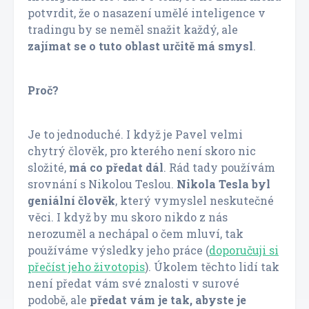
potvrdit, že o nasazení umělé inteligence v
tradingu by se neměl snažit každý, ale
zajímat se o tuto oblast určitě má smysl
.
Proč?
Je to jednoduché. I když je Pavel velmi
chytrý člověk, pro kterého není skoro nic
složité,
má co předat dál
. Rád tady používám
srovnání s Nikolou Teslou.
Nikola Tesla byl
geniální člověk
, který vymyslel neskutečné
věci. I když by mu skoro nikdo z nás
nerozuměl a nechápal o čem mluví, tak
používáme výsledky jeho práce (
doporučuji si
přečíst jeho životopis
). Úkolem těchto lidí tak
není předat vám své znalosti v surové
podobě, ale
předat vám je tak, abyste je