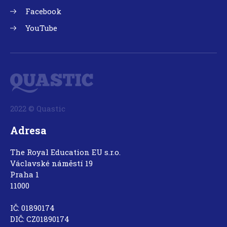
Facebook
YouTube
2022 © Quastic
Adresa
The Royal Education EU s.r.o.
Václavské náměstí 19
Praha 1
11000
IČ: 01890174
DIČ: CZ01890174