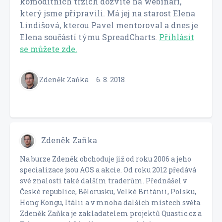
komoditních trzích dozvíte na webináři,
který jsme připravili. Má jej na starost Elena
Lindišová, kterou Pavel mentoroval a dnes je
Elena součástí týmu SpreadCharts.
Přihlásit
se můžete zde.
Zdeněk Zaňka
6. 8. 2018
Zdeněk Zaňka
Na burze Zdeněk obchoduje již od roku 2006 a jeho
specializace jsou AOS a akcie. Od roku 2012 předává
své znalosti také dalším traderům. Přednášel v
České republice, Bělorusku, Velké Británii, Polsku,
Hong Kongu, Itálii a v mnoha dalších místech světa.
Zdeněk Zaňka je zakladatelem projektů Quastic.cz a