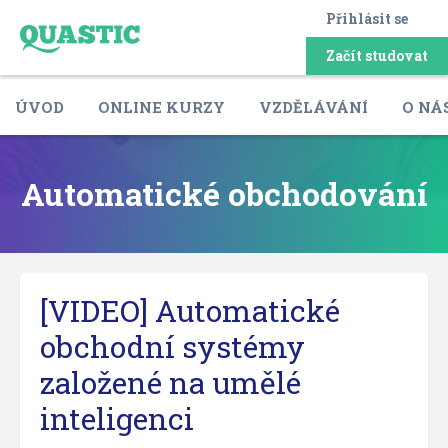
Přihlásit se
Začít studovat
ÚVOD
ONLINE KURZY
VZDĚLÁVÁNÍ
O NÁ
Automatické obchodování
[VIDEO] Automatické
obchodní systémy
založené na umělé
inteligenci