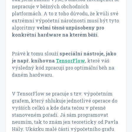
nepracuje v běžných obchodních
platformách. A to z toho důvodu, že kvůli své
extrémní výpočetní náročnosti musí být tyto
algoritmy
velmi těsně uzpůsobeny pro
konkrétní hardware na kterém běží
.
Právě k tomu slouží
speciální nástroje, jako
je např. knihovna
TensorFlow
, které váš
výsledný kód zpracují pro optimální běh na
daném hardwaru.
V TensorFlow se pracuje s tzv. výpočetním
grafem, který shlukuje jednotlivé operace do
vyšších celků a kde data tečou v přesně
stanoveném pořadí. Já sám programovat
neumím, tak to znám jen teoreticky od Pavla
Hály. Ukázku malé části výpočetního grafu