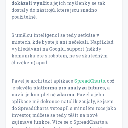
dokázali využít
a jejich myšlenky se tak
dostaly do nástrojů, které jsou snadno
použitelné.
S umělou inteligencí se tedy setkáte v
místech, kde byste ji ani nečekali. Například
vyhledávání na Googlu, support (někdy
komunikujete s robotem, ne se skutečným
člověkem) apod.
Pavel je architekt aplikace
SpreadCharts
, což
je
skvělá platforma pro analýzu futures,
a
navíc je kompletně
zdarma
. Pavel a jeho
aplikace mě dokonce natolik zaujaly, že jsem
do SpreadCharts vstoupil s minulém roce jako
investor, můžete se tedy těšit na nové
zajímavé funkce. Více se o SpreadCharts a