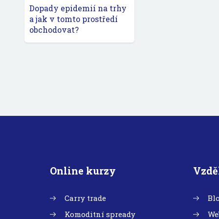
Dopady epidemií na trhy
a jak v tomto prostředí
obchodovat?
Online kurzy
Vzdě
Carry trade
Bl
Komoditní spready
We