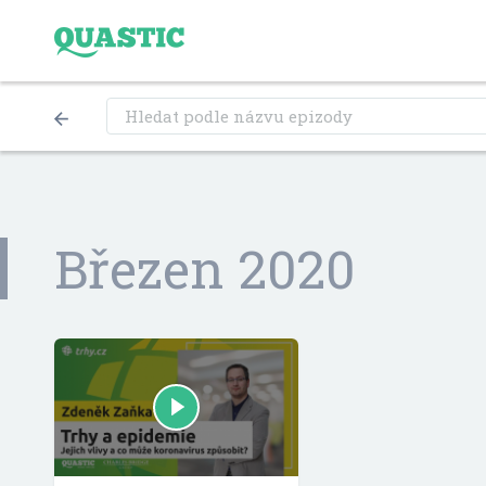
Hledat
podle
názvu
epizody
Březen 2020