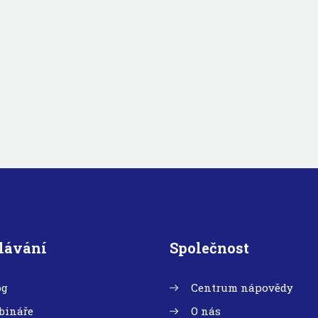
lávání
Společnost
og
Centrum nápovědy
bináře
O nás