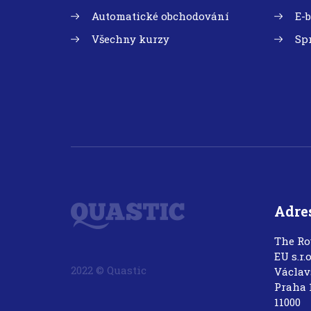
Automatické obchodování
E-
Všechny kurzy
Sp
Adre
The Ro
EU s.r.o
2022 © Quastic
Václav
Praha 
11000