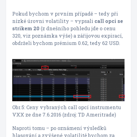
Pokud bychom v prvním případě – tedy při
nízké úrovni volatility – vypsali
call opci se
strikem 20
(z dnešního pohledu jde o cenu
320, viz poznámka výše) a zářijovou expirací,
obdrželi bychom prémium 0.62, tedy 62 USD.
Obr.5: Ceny vybraných call opcí instrumentu
VXX ze dne 7.6.2016 (zdroj: TD Ameritrade)
Naproti tomu – po oznámení výsledků
hlasování a zvýšené volatilitě bychom za