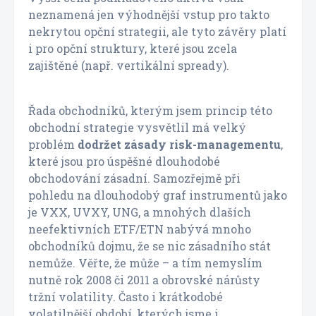
neznamená jen výhodnější vstup pro takto
nekrytou opční strategii, ale tyto závěry platí
i pro opční struktury, které jsou zcela
zajištěné (např. vertikální spready).
Řada obchodníků, kterým jsem princip této
obchodní strategie vysvětlil má velký
problém
dodržet zásady risk-managementu
,
které jsou pro úspěšné dlouhodobé
obchodování zásadní. Samozřejmě při
pohledu na dlouhodobý graf instrumentů jako
je VXX, UVXY, UNG, a mnohých dlaších
neefektivních ETF/ETN nabývá mnoho
obchodníků dojmu, že se nic zásadního stát
nemůže. Věřte, že může – a tím nemyslím
nutně rok 2008 či 2011 a obrovské nárůsty
tržní volatility. Často i krátkodobé
volatilnější období, kterých jsme i