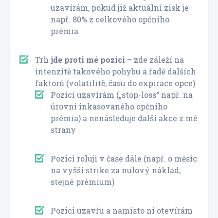
uzavírám, pokud již aktuální zisk je
např. 80% z celkového opčního
prémia
Trh
jde proti mé pozici
– zde záleží na
intenzitě takového pohybu a řadě dalších
faktorů (volatilitě, času do expirace opce)
Pozici uzavírám („stop-loss“ např. na
úrovni inkasovaného opčního
prémia) a nenásleduje další akce z mé
strany
Pozici roluji v čase dále (např. o měsíc
na vyšší strike za nulový náklad,
stejné prémium)
Pozici uzavřu a namísto ní otevírám