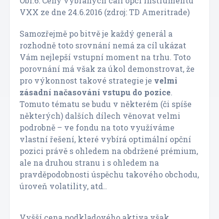
Obr.6: Ceny vybraných call opcí instrumentu
VXX ze dne 24.6.2016 (zdroj: TD Ameritrade)
Samozřejmě po bitvě je každý generál a
rozhodně toto srovnání nemá za cíl ukázat
Vám nejlepší vstupní moment na trhu. Toto
porovnání má však za úkol demonstrovat, že
pro výkonnost takové strategie je
velmi
zásadní načasování vstupu do pozice
.
Tomuto tématu se budu v některém (či spíše
některých) dalších dílech věnovat velmi
podrobně – ve fondu na toto využíváme
vlastní řešení, které vybírá optimální opční
pozici právě s ohledem na obdržené prémium,
ale na druhou stranu i s ohledem na
pravděpodobnosti úspěchu takového obchodu,
úroveň volatility, atd..
Vyšší cena podkladového aktiva však