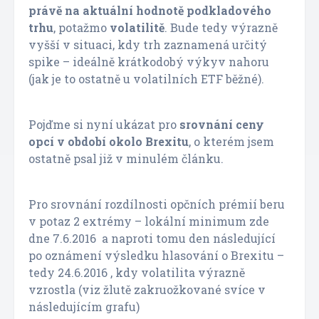
právě na aktuální hodnotě podkladového
trhu
, potažmo
volatilitě
. Bude tedy výrazně
vyšší v situaci, kdy trh zaznamená určitý
spike – ideálně krátkodobý výkyv nahoru
(jak je to ostatně u volatilních ETF běžné).
Pojďme si nyní ukázat pro
srovnání ceny
opcí v období okolo Brexitu
, o kterém jsem
ostatně psal již v minulém článku.
Pro srovnání rozdílnosti opčních prémií beru
v potaz 2 extrémy – lokální minimum zde
dne 7.6.2016 a naproti tomu den následující
po oznámení výsledku hlasování o Brexitu –
tedy 24.6.2016 , kdy volatilita výrazně
vzrostla (viz žlutě zakruožkované svíce v
následujícím grafu)