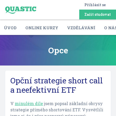
Přihlásit se
Začít studovat
ÚVOD
ONLINE KURZY
VZDĚLÁVÁNÍ
O NÁ
Opce
Opční strategie short call
a neefektivní ETF
V
minulém díle
jsem popsal základní obrysy
strategie přímého shortování ETF. Vysvětlili
jsme si, že i přes nesporný výnosový