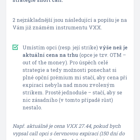
2 nejzákladnější jsou následující a popíšu je na
Vám již známém instrumentu VXX.
Umístím opci (resp. její strike)
výše než je
aktuální cena na trhu
(opce je tzv. OTM –
out of the money). Pro úspěch celé
strategie a tedy možnosti ponechat si
plné opční prémium mi stačí, aby cena při
expiraci nebyla nad mnou zvoleným
strikem. Prostě jednoduše – stačí, aby se
nic zásadního (v tomto případě růst)
nestalo.
Např. aktuálně je cena VXX 27.44, pokud bych
vypsal call opci s červnovou expirací (150 dní do