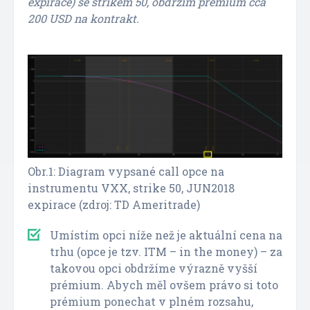
expirace) se strikem 50, obdržím prémium cca
200 USD na kontrakt.
Obr.1: Diagram vypsané call opce na
instrumentu VXX, strike 50, JUN2018
expirace (zdroj: TD Ameritrade)
Umístím opci níže než je aktuální cena na
trhu (opce je tzv. ITM – in the money) – za
takovou opci obdržíme výrazně vyšší
prémium. Abych měl ovšem právo si toto
prémium ponechat v plném rozsahu,