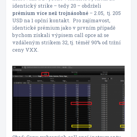
identický strike – tedy 20 – obdrželi
prémium více než trojnásobné
– 2.05, tj. 205
USD na 1 opční kontakt. Pro zajímavost,
identické prémium jako v prvním případě
bychom získali výpisem call opce až se
vzdáleným strikem 32, tj. téměř 90% od tržní
ceny VXX.