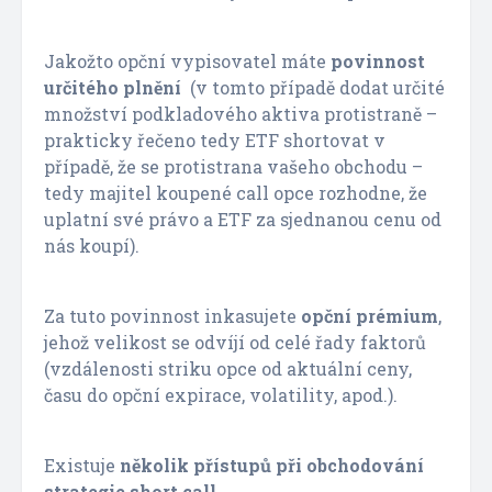
Jakožto opční vypisovatel máte
povinnost
určitého plnění
(v tomto případě dodat určité
množství podkladového aktiva protistraně –
prakticky řečeno tedy ETF shortovat v
případě, že se protistrana vašeho obchodu –
tedy majitel koupené call opce rozhodne, že
uplatní své právo a ETF za sjednanou cenu od
nás koupí).
Za tuto povinnost inkasujete
opční prémium
,
jehož velikost se odvíjí od celé řady faktorů
(vzdálenosti striku opce od aktuální ceny,
času do opční expirace, volatility, apod.).
Existuje
několik přístupů při obchodování
strategie short call.