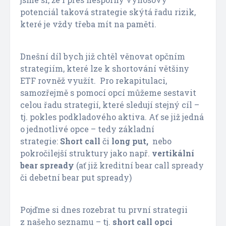
potenciál taková strategie skýtá řadu rizik,
které je vždy třeba mít na paměti.
Dnešní díl bych již chtěl věnovat opčním
strategiím, které lze k shortování většiny
ETF rovněž využít. Pro rekapitulaci,
samozřejmě s pomocí opcí můžeme sestavit
celou řadu strategií, které sledují stejný cíl –
tj. pokles podkladového aktiva. Ať se již jedná
o jednotlivé opce – tedy základní
strategie:
Short call
či
long put,
nebo
pokročilejší struktury jako např.
vertikální
bear spready
(ať již kreditní bear call spready
či debetní bear put spready)
Pojďme si dnes rozebrat tu první strategii
z našeho seznamu – tj.
short call opci