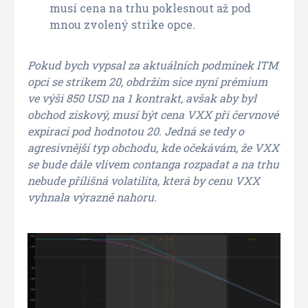
musí cena na trhu poklesnout až pod
mnou zvolený strike opce.
Pokud bych vypsal za aktuálních podmínek ITM
opci se strikem 20, obdržím sice nyní prémium
ve výši 850 USD na 1 kontrakt, avšak aby byl
obchod ziskový, musí být cena VXX při červnové
expiraci pod hodnotou 20. Jedná se tedy o
agresivnější typ obchodu, kde očekávám, že VXX
se bude dále vlivem contanga rozpadat a na trhu
nebude přílišná volatilita, která by cenu VXX
vyhnala výrazně nahoru.