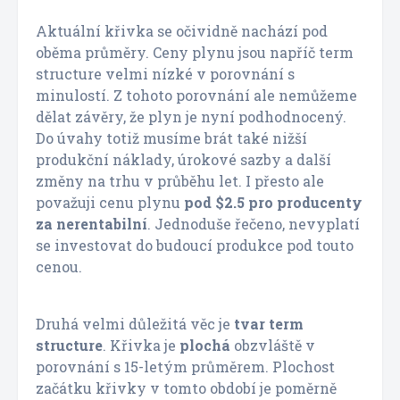
Aktuální křivka se očividně nachází pod
oběma průměry. Ceny plynu jsou napříč term
structure velmi nízké v porovnání s
minulostí. Z tohoto porovnání ale nemůžeme
dělat závěry, že plyn je nyní podhodnocený.
Do úvahy totiž musíme brát také nižší
produkční náklady, úrokové sazby a další
změny na trhu v průběhu let. I přesto ale
považuji cenu plynu
pod $2.5 pro producenty
za nerentabilní
. Jednoduše řečeno, nevyplatí
se investovat do budoucí produkce pod touto
cenou.
Druhá velmi důležitá věc je
tvar term
structure
. Křivka je
plochá
obzvláště v
porovnání s 15-letým průměrem. Plochost
začátku křivky v tomto období je poměrně