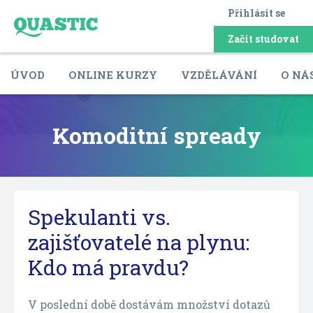
Přihlásit se
Začít studovat
ÚVOD
ONLINE KURZY
VZDĚLÁVÁNÍ
O NÁ
Komoditní spready
Spekulanti vs.
zajišťovatelé na plynu:
Kdo má pravdu?
V poslední době dostávám množství dotazů