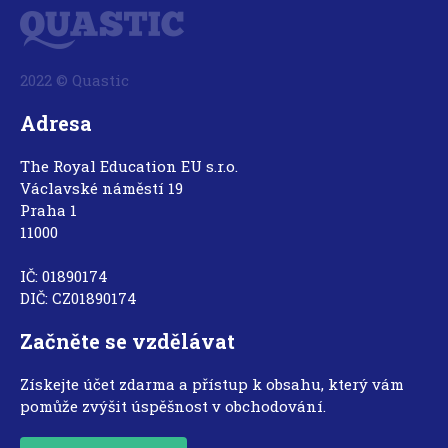
2022 © Quastic
Adresa
The Royal Education EU s.r.o.
Václavské náměstí 19
Praha 1
11000
IČ: 01890174
DIČ: CZ01890174
Začněte se vzdělávat
Získejte účet zdarma a přístup k obsahu, který vám
pomůže zvýšit úspěšnost v obchodování.