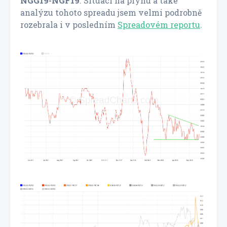
NGG19-NGF19
. Situaci na plynu a také
analýzu tohoto spreadu jsem velmi podrobně
rozebrala i v posledním
Spreadovém reportu
.