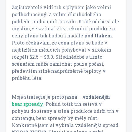
Zajišťovatelé vidí trh s plynem jako velmi
podhodnocený. Z velmi dlouhodobého
pohledu mohou mít pravdu. Krátkodobě si ale
myslím, že zvítězí vliv rekordní produkce a
ceny plynu tak budou i nadále
pod tlakem
.
Proto očekávám, že cena plynu se bude v
nejbližších měsících pohybovat v širokém
rozpětí $2.5 – $3.0. Střednědobě s tímto
scénářem může zamíchat pouze počasí,
především silně nadprůměrné teploty v
průběhu léta.
Moje strategie je proto jasná –
vzdálenější
bear spready
. Pokud totiž trh setrvá v
pohybu do strany a silná produkce udrží trh v
contangu, bear spready by měly růst.
Konkrétně jsem si vybrala vzdálenější spread