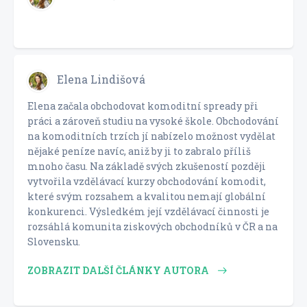
Elena Lindišová
Elena začala obchodovat komoditní spready při
práci a zároveň studiu na vysoké škole. Obchodování
na komoditních trzích jí nabízelo možnost vydělat
nějaké peníze navíc, aniž by ji to zabralo příliš
mnoho času. Na základě svých zkušeností později
vytvořila vzdělávací kurzy obchodování komodit,
které svým rozsahem a kvalitou nemají globální
konkurenci. Výsledkém její vzdělávací činnosti je
rozsáhlá komunita ziskových obchodníků v ČR a na
Slovensku.
ZOBRAZIT DALŠÍ ČLÁNKY AUTORA