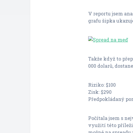
V reportu jsem an
grafu šipka ukazuj
Takže když to přep
000 dolarů, dostan
Riziko: $100
Zisk: $290
Předpokládaný pomě
Počítala jsem s n
využití této přílež
možné na spreadu 