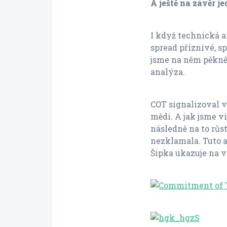
A ještě na závěr je
I když technická a
spread příznivé, 
jsme na něm pěkně 
analýza.
COT signalizoval v
mědi. A jak jsme vi
následně na to růs
nezklamala. Tuto a
Šipka ukazuje na v