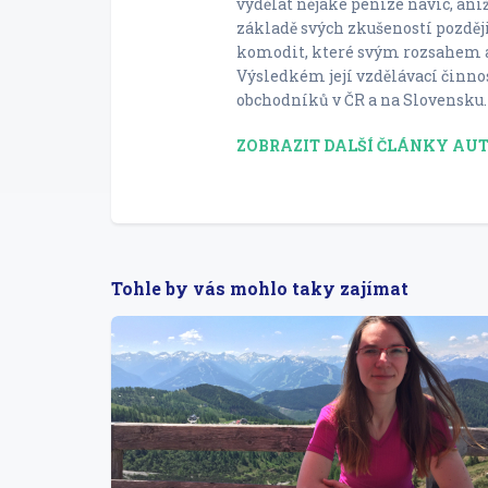
vydělat nějaké peníze navíc, aniž
základě svých zkušeností pozděj
komodit, které svým rozsahem a
Výsledkém její vzdělávací činno
obchodníků v ČR a na Slovensku.
ZOBRAZIT DALŠÍ ČLÁNKY AU
Tohle by vás mohlo taky zajímat