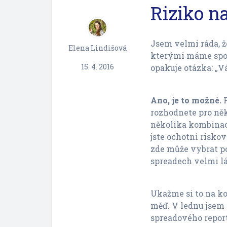
Riziko na
Jsem velmi ráda, ž
Elena Lindišová
kterými máme spol
15. 4. 2016
opakuje otázka: „Vá
Ano, je to možné.
P
rozhodnete pro něk
několika kombinací
jste ochotni risko
zde může vybrat po
spreadech velmi lá
Ukažme si to na ko
měď. V lednu jsem 
spreadového repor