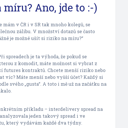
 míru? Ano, jde to :-)
e mám v ČR i v SR tak mnoho kolegů, se
ečnou zálibu. V množství dotazů se často
žně je možné ušít si riziko na míru?“
ři spreadech je ta výhoda, že pokud se
terou z komodit, máte možnost si vybrat z
 futures kontraktů. Chcete menší riziko nebo
vat víc? Máte menší nebo vyšší účet? Každý si
dle svého „gusta“. A toto i mě už na začátku na
kalo.
nkrétním příkladu – interdelivery spread na
analyzovala jeden takový spread i ve
tu, který vydávám každé dva týdny.