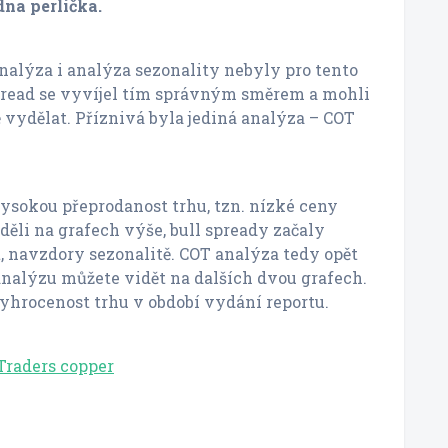
dna perlička.
nalýza i analýza sezonality nebyly pro tento
spread se vyvíjel tím správným směrem a mohli
vydělat. Příznivá byla jediná analýza – COT
ysokou přeprodanost trhu, tzn. nízké ceny
děli na grafech výše, bull spready začaly
t, navzdory sezonalitě. COT analýza tedy opět
nalýzu můžete vidět na dalších dvou grafech.
yhrocenost trhu v období vydání reportu.