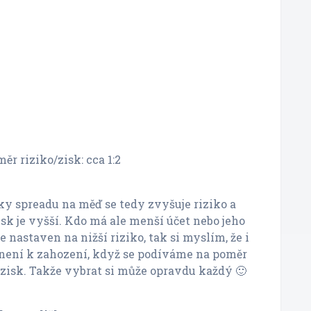
r riziko/zisk: cca 1:2
ky spreadu na měď se tedy zvyšuje riziko a
isk je vyšší. Kdo má ale menší účet nebo jeho
 nastaven na nižší riziko, tak si myslím, že i
 není k zahození, když se podíváme na poměr
 zisk. Takže vybrat si může opravdu každý 🙂