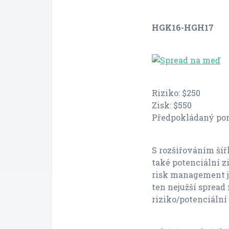
HGK16-HGH17
Riziko: $250
Zisk: $550
Předpokládaný pomě
S rozšiřováním šíř
také potenciální z
risk management je
ten nejužší spread
riziko/potenciální