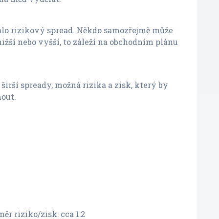
álo rizikový spread. Někdo samozřejmě může
 nižší nebo vyšší, to záleží na obchodním plánu
širší spready, možná rizika a zisk, který by
out.
r riziko/zisk: cca 1:2