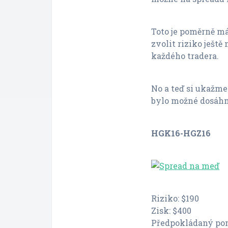
Toto je poměrně m
zvolit riziko ještě
každého tradera.
No a teď si ukažme 
bylo možné dosáhn
HGK16-HGZ16
Riziko: $190
Zisk: $400
Předpokládaný pomě