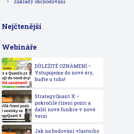
Základy obchodování
Nejčtenější
Webináře
DŮLEŽITÉ OZNÁMENÍ –
Vstupujeme do nové éry,
buďte u toho!
StrategyQuant X –
pokročilé řízení pozic a
další nové funkce v nové
verzi
Jak na budování vlastního