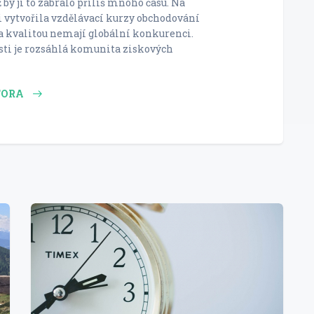
 by ji to zabralo příliš mnoho času. Na
i vytvořila vzdělávací kurzy obchodování
 kvalitou nemají globální konkurenci.
sti je rozsáhlá komunita ziskových
TORA