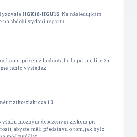
alyzovala
HGK16-HGU16
. Na následujícím
e na období vydání reportu.
očítáme, přičemž hodnota bodu při mědi je 25
eme tento výsledek:
r riziko/zisk: cca 1:3
ejvyšším možným dosaženým ziskem při
itosti, abyste měli představu o tom, jak bylo
na měď vydělat.