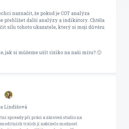
chci naznačit, že pokud je COT analýza
e přehlížet další analýzy a indikátory. Chtěla
it sílu tohoto ukazatele, který si moji důvěru
e, jak si můžeme ušít riziko na naši míru? 🙂
a Lindišová
ní spready při práci a zároveň studiu na
moditních trzích jí nabízelo možnost