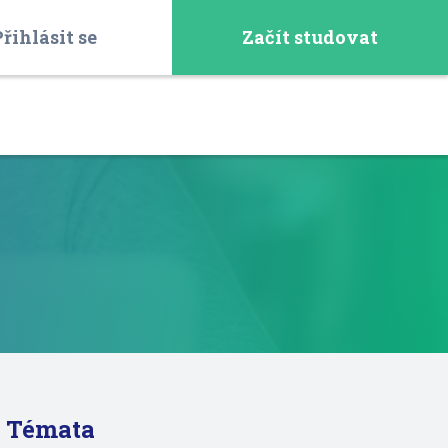
řihlásit se
Začít studovat
Témata