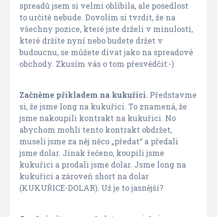
spreadů jsem si velmi oblíbila, ale posedlost
to určitě nebude. Dovolím si tvrdit, že na
všechny pozice, které jste drželi v minulosti,
které držíte nyní nebo budete držet v
budoucnu, se můžete dívat jako na spreadové
obchody. Zkusím vás o tom přesvědčit:-)
Začněme příkladem na kukuřici.
Představme
si, že jsme long na kukuřici. To znamená, že
jsme nakoupili kontrakt na kukuřici. No
abychom mohli tento kontrakt obdržet,
museli jsme za něj něco „předat“ a předali
jsme dolar. Jinak řečeno, koupili jsme
kukuřici a prodali jsme dolar. Jsme long na
kukuřici a zároveň short na dolar
(KUKUŘICE-DOLAR). Už je to jasnější?