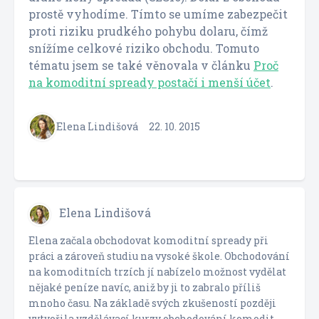
prostě vyhodíme. Tímto se umíme zabezpečit
proti riziku prudkého pohybu dolaru, čímž
snížíme celkové riziko obchodu. Tomuto
tématu jsem se také věnovala v článku
Proč
na komoditní spready postačí i menší účet
.
Elena Lindišová
22. 10. 2015
Elena Lindišová
Elena začala obchodovat komoditní spready při
práci a zároveň studiu na vysoké škole. Obchodování
na komoditních trzích jí nabízelo možnost vydělat
nějaké peníze navíc, aniž by ji to zabralo příliš
mnoho času. Na základě svých zkušeností později
vytvořila vzdělávací kurzy obchodování komodit,