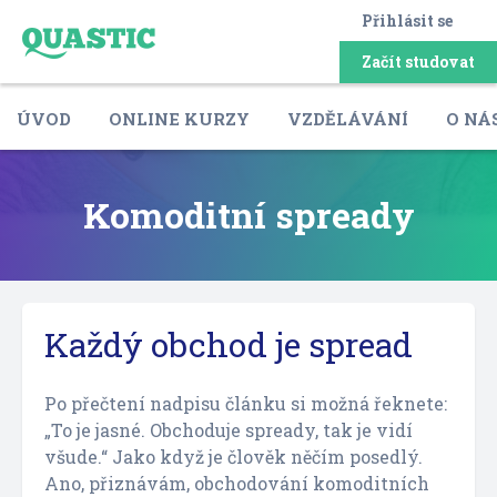
Přihlásit se
Začít studovat
ÚVOD
ONLINE KURZY
VZDĚLÁVÁNÍ
O NÁ
Komoditní spready
Každý obchod je spread
Po přečtení nadpisu článku si možná řeknete:
„To je jasné. Obchoduje spready, tak je vidí
všude.“ Jako když je člověk něčím posedlý.
Ano, přiznávám, obchodování komoditních