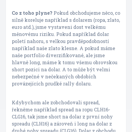
Co z toho plyne?
Pokud obchodujeme něco, co
silně koreluje například s dolarem (ropa, zlato,
euro atd.), jsme vystaveni dost velkému
měnovému riziku. Pokud například dolar
poletí nahoru, s velkou pravděpodobností
například naše zlato klesne. A pokud máme
naše portfolio diverzifikované, ale jsme
hlavně long, máme k tomu všemu obrovskou
short pozici na dolar. A to může být velmi
nebezpečné v nečekaných obdobích
provázejících prudké rally dolaru.
Kdybychom ale zobchodovali spread,
řekněme například spread na ropu CLH16-
CLG16, tak jsme short na dolar z první nohy
spreadu (CLH16) a zároveň i long na dolar z
druhé nohy spreadu (CLG16). Dolar z obchodu