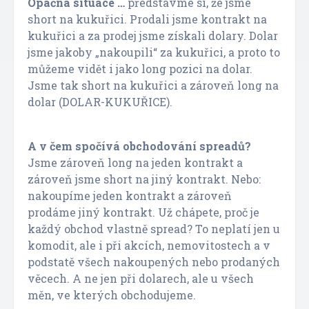
Opačná situace …
představme si, že jsme
short na kukuřici. Prodali jsme kontrakt na
kukuřici a za prodej jsme získali dolary. Dolar
jsme jakoby „nakoupili“ za kukuřici, a proto to
můžeme vidět i jako long pozici na dolar.
Jsme tak short na kukuřici a zároveň long na
dolar (DOLAR-KUKUŘICE).
A v čem spočívá obchodování spreadů?
Jsme zároveň long na jeden kontrakt a
zároveň jsme short na jiný kontrakt. Nebo:
nakoupíme jeden kontrakt a zároveň
prodáme jiný kontrakt. Už chápete, proč je
každý obchod vlastně spread? To neplatí jen u
komodit, ale i při akcích, nemovitostech a v
podstatě všech nakoupených nebo prodaných
věcech. A ne jen při dolarech, ale u všech
měn, ve kterých obchodujeme.