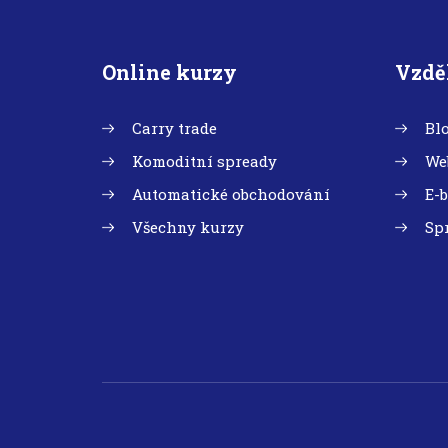
Online kurzy
Vzdě
Carry trade
Bl
Komoditní spready
We
Automatické obchodování
E-
Všechny kurzy
Sp