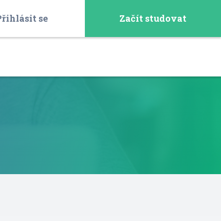
řihlásit se
Začít studovat