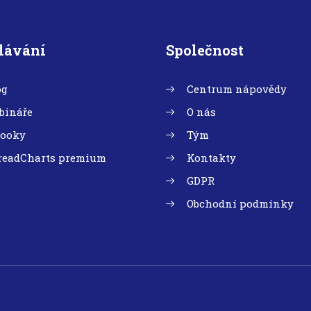
lávání
Společnost
og
Centrum nápovědy
bináře
O nás
booky
Tým
readCharts premium
Kontakty
GDPR
Obchodní podmínky