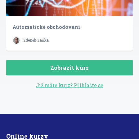
Automatické obchodování
Zdeněk Zaňka
Zobrazit kurz
Již máte kurz? Přihlašte se
Online kurzy