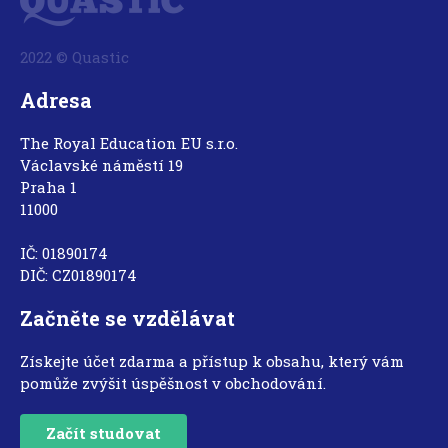
2022 © Quastic
Adresa
The Royal Education EU s.r.o.
Václavské náměstí 19
Praha 1
11000
IČ: 01890174
DIČ: CZ01890174
Začněte se vzdělávat
Získejte účet zdarma a přístup k obsahu, který vám
pomůže zvýšit úspěšnost v obchodování.
Začít studovat