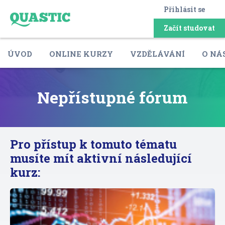
Přihlásit se
Začít studovat
ÚVOD
ONLINE KURZY
VZDĚLÁVÁNÍ
O NÁ
Nepřístupné fórum
Pro přístup k tomuto tématu
musíte mít aktivní následující
kurz: