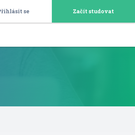
řihlásit se
Začít studovat