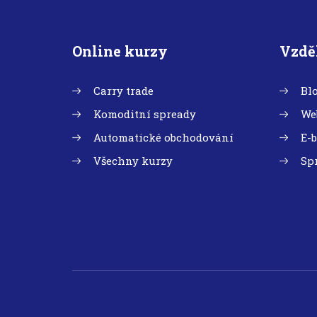
Online kurzy
Vzdě
Carry trade
Bl
Komoditní spready
We
Automatické obchodování
E-
Všechny kurzy
Sp