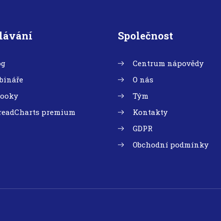
lávání
Společnost
og
Centrum nápovědy
bináře
O nás
booky
Tým
readCharts premium
Kontakty
GDPR
Obchodní podmínky