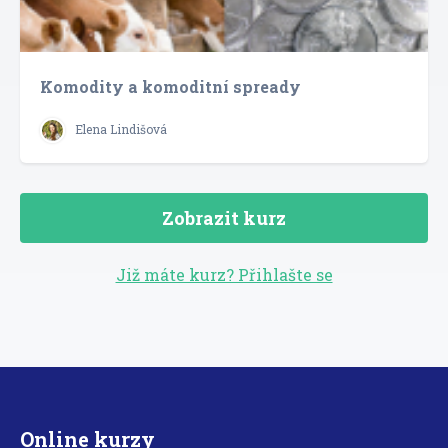
Komodity a komoditní spready
Elena Lindišová
Zobrazit kurz
Již máte kurz? Přihlašte se
Online kurzy