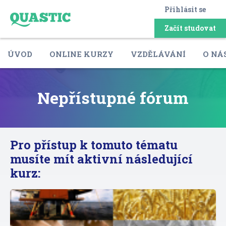
Přihlásit se
Začít studovat
ÚVOD
ONLINE KURZY
VZDĚLÁVÁNÍ
O NÁ
Nepřístupné fórum
Pro přístup k tomuto tématu
musíte mít aktivní následující
kurz: