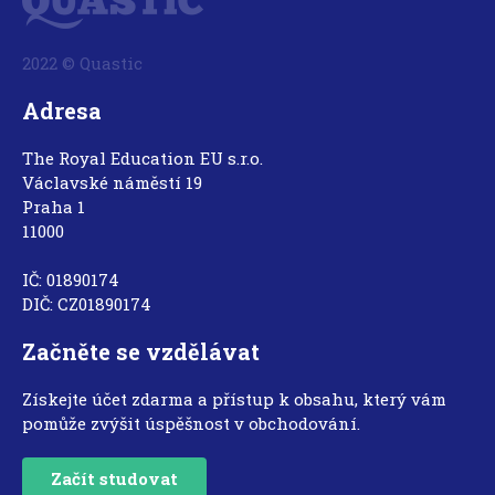
2022 © Quastic
Adresa
The Royal Education EU s.r.o.
Václavské náměstí 19
Praha 1
11000
IČ: 01890174
DIČ: CZ01890174
Začněte se vzdělávat
Získejte účet zdarma a přístup k obsahu, který vám
pomůže zvýšit úspěšnost v obchodování.
Začít studovat