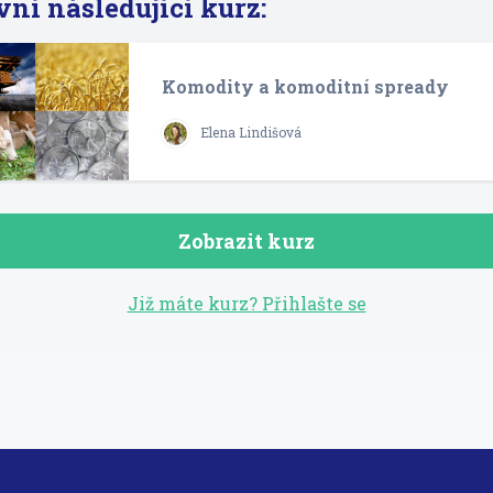
vní následující kurz:
Komodity a komoditní spready
Elena Lindišová
Zobrazit kurz
Již máte kurz? Přihlašte se