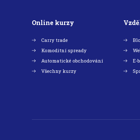
Online kurzy
Vzdě
Carry trade
Bl
Komoditní spready
We
Automatické obchodování
E-
Všechny kurzy
Sp