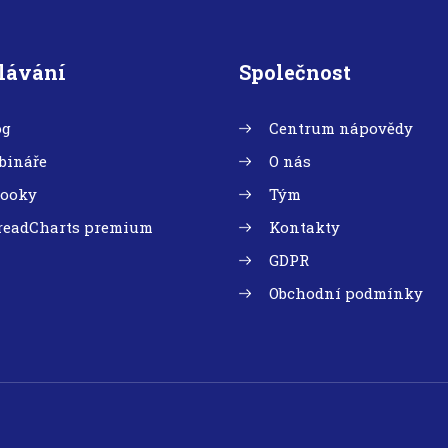
lávání
Společnost
og
Centrum nápovědy
bináře
O nás
booky
Tým
readCharts premium
Kontakty
GDPR
Obchodní podmínky