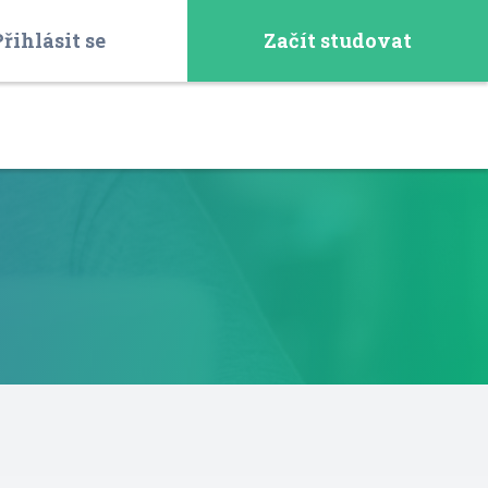
řihlásit se
Začít studovat