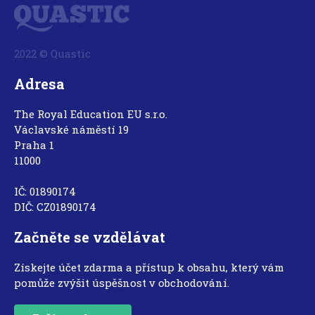
2022 © Quastic
Adresa
The Royal Education EU s.r.o.
Václavské náměstí 19
Praha 1
11000
IČ: 01890174
DIČ: CZ01890174
Začněte se vzdělávat
Získejte účet zdarma a přístup k obsahu, který vám
pomůže zvýšit úspěšnost v obchodování.