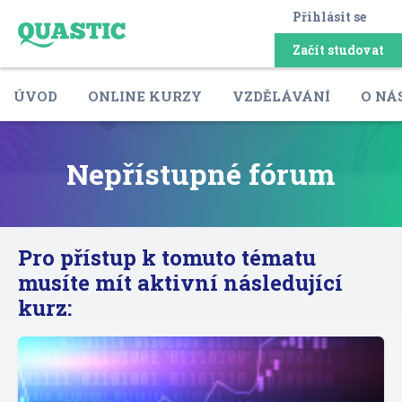
Přihlásit se
Začít studovat
ÚVOD
ONLINE KURZY
VZDĚLÁVÁNÍ
O NÁ
Nepřístupné fórum
Pro přístup k tomuto tématu
musíte mít aktivní následující
kurz: