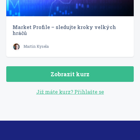
Market Profile – sledujte kroky velkých
hráčů
Martin Kysela
Zobrazit kurz
Již máte kurz? Přihlašte se