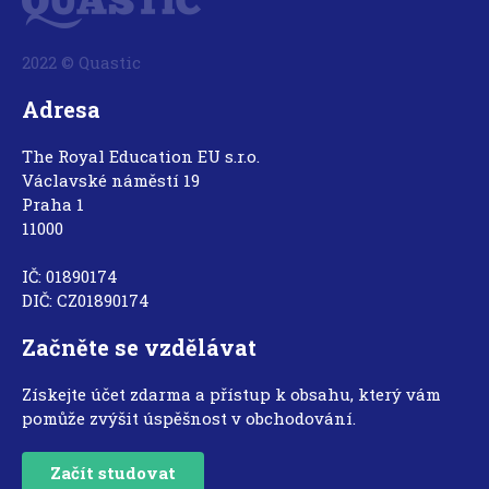
2022 © Quastic
Adresa
The Royal Education EU s.r.o.
Václavské náměstí 19
Praha 1
11000
IČ: 01890174
DIČ: CZ01890174
Začněte se vzdělávat
Získejte účet zdarma a přístup k obsahu, který vám
pomůže zvýšit úspěšnost v obchodování.
Začít studovat