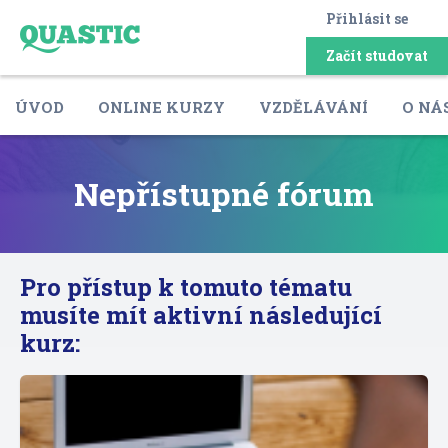
Přihlásit se
Začít studovat
ÚVOD
ONLINE KURZY
VZDĚLÁVÁNÍ
O NÁ
Nepřístupné fórum
Pro přístup k tomuto tématu
musíte mít aktivní následující
kurz: