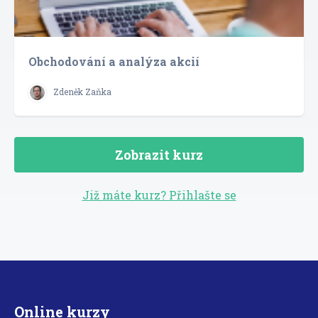
Obchodování a analýza akcií
Zdeněk Zaňka
Zobrazit kurz
Již máte kurz? Přihlašte se
Online kurzy