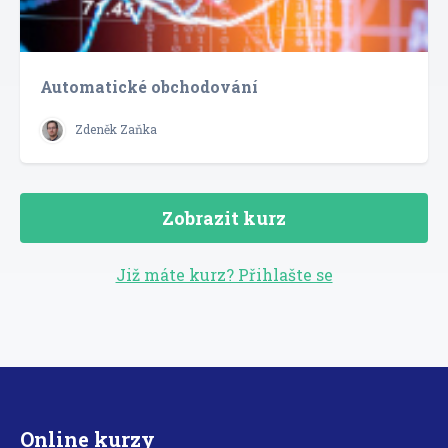
Automatické obchodování
Zdeněk Zaňka
Zobrazit kurz
Již máte kurz? Přihlašte se
Online kurzy