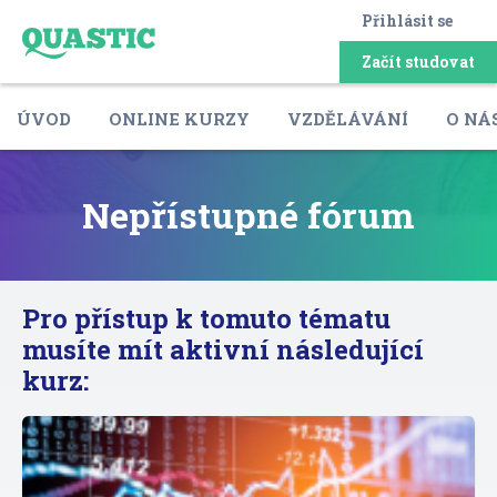
Přihlásit se
Začít studovat
ÚVOD
ONLINE KURZY
VZDĚLÁVÁNÍ
O NÁ
Nepřístupné fórum
Pro přístup k tomuto tématu
musíte mít aktivní následující
kurz: