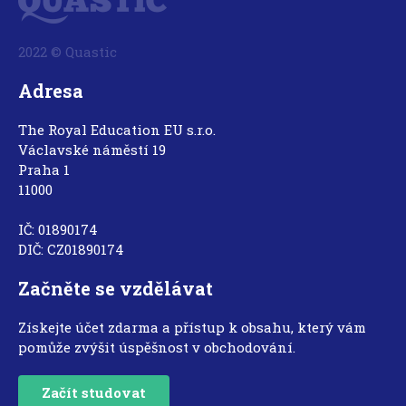
2022 © Quastic
Adresa
The Royal Education EU s.r.o.
Václavské náměstí 19
Praha 1
11000
IČ: 01890174
DIČ: CZ01890174
Začněte se vzdělávat
Získejte účet zdarma a přístup k obsahu, který vám
pomůže zvýšit úspěšnost v obchodování.
Začít studovat