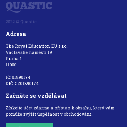
2022 © Quastic
Adresa
The Royal Education EU s.r.o.
Václavské náměstí 19
Praha 1
11000
IČ: 01890174
DIČ: CZ01890174
Začněte se vzdělávat
Získejte účet zdarma a přístup k obsahu, který vám
pomůže zvýšit úspěšnost v obchodování.