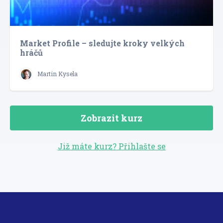
Market Profile – sledujte kroky velkých
hráčů
Martin Kysela
Zobrazit kurz
Již máte kurz? Přihlašte se