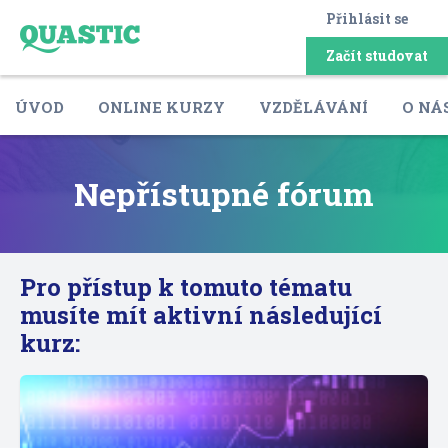
Přihlásit se
Začít studovat
ÚVOD
ONLINE KURZY
VZDĚLÁVÁNÍ
O NÁ
Nepřístupné fórum
Pro přístup k tomuto tématu
musíte mít aktivní následující
kurz: