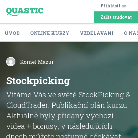
Přihlásit se
Začít studovat
ÚVOD
ONLINE KURZY
VZDĚLÁVÁNÍ
O NÁ
Kornel Mazur
Stockpicking
Vítáme Vás ve světě StockPicking &
CloudTrader. Publikační plán kurzu
Aktuálně byly přidány výchozí
videa + bonusy, v následujících
dnech můžete postupně očekávat