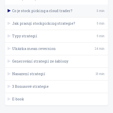
Co je stock picking a cloud trader?
3 min
Jak pracují stockpicking strategie?
5 min
Typy strategií
5 min
Ukázka mean reversion
24 min
Generování strategií ze šablony
Nasazení strategií
15 min
3 Bonusové strategie
E-book