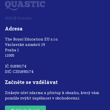
2022 © Quastic
Adresa
The Royal Education EU s.r.o.
Václavské náměstí 19
Praha 1
11000
IČ: 01890174
DIČ: CZ01890174
Začněte se vzdělávat
Získejte účet zdarma a přístup k obsahu, který vám
pomůže zvýšit úspěšnost v obchodování.