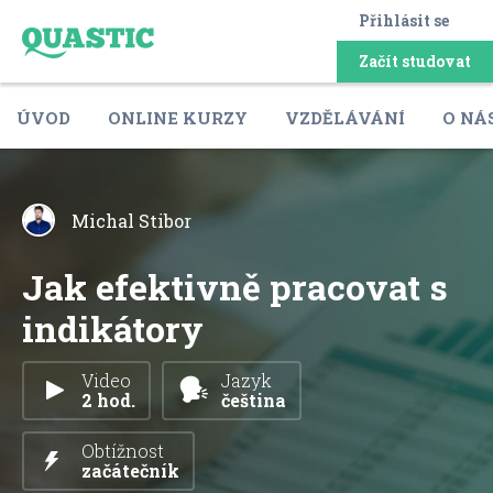
Přihlásit se
Začít studovat
ÚVOD
ONLINE KURZY
VZDĚLÁVÁNÍ
O NÁ
Michal Stibor
Jak efektivně pracovat s
indikátory
Video
Jazyk
2 hod.
čeština
Obtížnost
začátečník