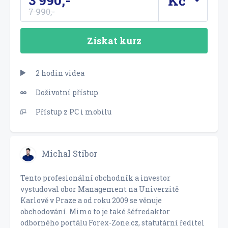
3 990,-
7 990,-
Získat kurz
2 hodin videa
Doživotní přístup
Přístup z PC i mobilu
Michal Stibor
Tento profesionální obchodník a investor
vystudoval obor Management na Univerzitě
Karlově v Praze a od roku 2009 se věnuje
obchodování. Mimo to je také šéfredaktor
odborného portálu Forex-Zone.cz, statutární ředitel