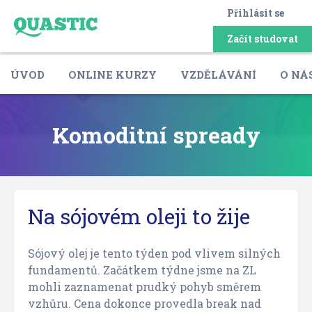
Přihlásit se
Začít studovat
ÚVOD
ONLINE KURZY
VZDĚLÁVÁNÍ
O NÁ
Komoditní spready
Na sójovém oleji to žije
Sójový olej je tento týden pod vlivem silných
fundamentů. Začátkem týdne jsme na ZL
mohli zaznamenat prudký pohyb směrem
vzhůru. Cena dokonce provedla break nad