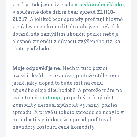
z míry. Jak jsem již psala
v nedávném článku
,
v současné době držím bear spread
ZLH18-
ZLZ17
. A jelikož bear spready profitují hlavně
z poklesu cen komodit, dostala jsem několik
dotazů, zda zamýšlím ukončit pozici nebo ji
alespoň zmenšit z důvodu zvýšeného rizika
růstu podkladu.
Moje odpověď je ne.
Nechci tuto pozici
uzavřít kvůli této zprávě, protože stále není
jasné, jaký dopad to bude mít na cenu
sójového oleje dlouhodobě. A protože mám na
své straně
contango
, případný mírný růst
komodity nemusí způsobit výrazný pokles
spreadu. A právě u tohoto spreadu se nebylo v
minulosti vyjímkou, že spread profitoval
navzdory rostoucí ceně komodity.