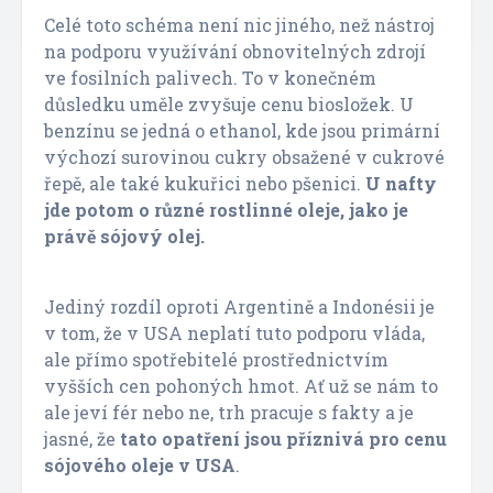
Celé toto schéma není nic jiného, než nástroj
na podporu využívání obnovitelných zdrojí
ve fosilních palivech. To v konečném
důsledku uměle zvyšuje cenu biosložek. U
benzínu se jedná o ethanol, kde jsou primární
výchozí surovinou cukry obsažené v cukrové
řepě, ale také kukuřici nebo pšenici.
U nafty
jde potom o různé rostlinné oleje, jako je
právě sójový olej.
Jediný rozdíl oproti Argentině a Indonésii je
v tom, že v USA neplatí tuto podporu vláda,
ale přímo spotřebitelé prostřednictvím
vyšších cen pohoných hmot. Ať už se nám to
ale jeví fér nebo ne, trh pracuje s fakty a je
jasné, že
tato opatření jsou příznivá pro cenu
sójového oleje v USA
.