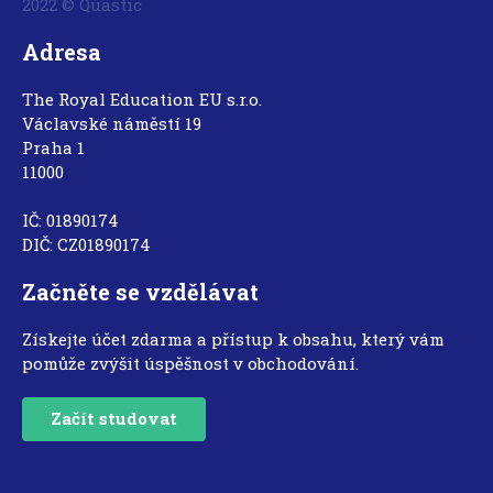
2022 © Quastic
Adresa
The Royal Education EU s.r.o.
Václavské náměstí 19
Praha 1
11000
IČ: 01890174
DIČ: CZ01890174
Začněte se vzdělávat
Získejte účet zdarma a přístup k obsahu, který vám
pomůže zvýšit úspěšnost v obchodování.
Začít studovat