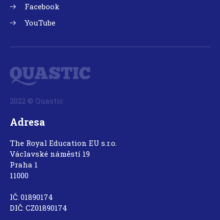
Facebook
YouTube
2022 © Quastic
Adresa
The Royal Education EU s.r.o.
Václavské náměstí 19
Praha 1
11000
IČ: 01890174
DIČ: CZ01890174