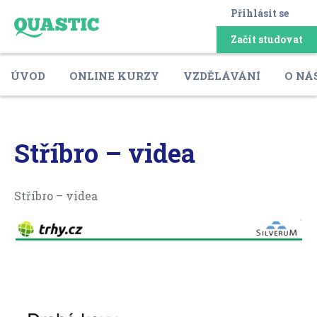
Přihlásit se
Začít studovat
ÚVOD
ONLINE KURZY
VZDĚLÁVÁNÍ
O NÁ
Stříbro – videa
Stříbro – videa