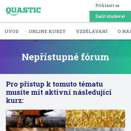
Přihlásit se
Začít studovat
ÚVOD
ONLINE KURZY
VZDĚLÁVÁNÍ
O NÁ
Nepřístupné fórum
Pro přístup k tomuto tématu
musíte mít aktivní následující
kurz: