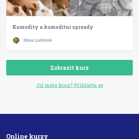
Komodity a komoditní spready
Elena Lindišová
Zobrazit kurz
Již máte kurz? Přihlašte se
Online kurzy