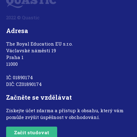
2022 © Quastic
Adresa
The Royal Education EU s.r.o.
Václavské náměstí 19
Praha 1
11000
IČ: 01890174
DIČ: CZ01890174
Začněte se vzdělávat
Získejte účet zdarma a přístup k obsahu, který vám
pomůže zvýšit úspěšnost v obchodování.
Začít studovat